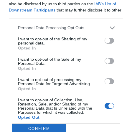
also be disclosed by us to third parties on the
IAB’s List of
giudici hanno anche incaricato un tutore e
Downstream Participants
that may further disclose it to other
curatore speciale, Maria Luisa Palladino e
third parties.
Marika Bolognese, nominati dal tribunale per i
tre bambini, le quali dovranno tutelare il
Personal Data Processing Opt Outs
diritto alla riservatezza dei bambini.
I want to opt-out of the Sharing of my
personal data.
Opted In
I want to opt-out of the Sale of my
Personal Data.
Opted In
I want to opt-out of processing my
Personal Data for Targeted Advertising.
Opted In
I want to opt-out of Collection, Use,
Retention, Sale, and/or Sharing of my
Personal Data that Is Unrelated with the
Purposes for which it was collected.
Opted Out
CONFIRM