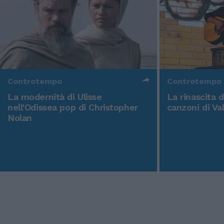
Controtempo
Controtempo
La modernità di Ulisse
La rinascita 
nell'Odissea pop di Christopher
canzoni di Va
Nolan