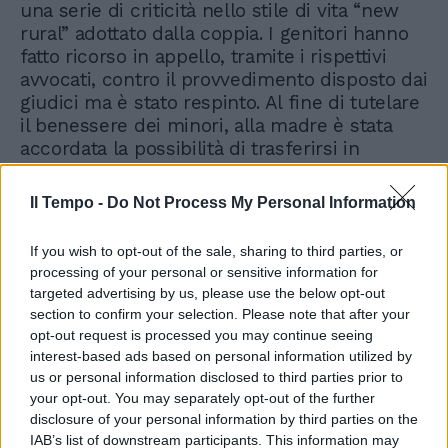
una serie di criticità nello stile di vita “new
rural” adottato dalla coppia. I genitori hanno
fatto ricorso in appello, tramite i rispettivi
avvocati, contro il provvedimento disposto dai
giudici ma è stato respinto. Al fine di tutelare
il benessere dei minori, alla madre è stata
accordata la possibilità di trasferirsi in
comunità con i figlioletti. Ad ogni modo, la
condotta “gravemente ostativa” della donna
Il Tempo -
Do Not Process My Personal Information
avrebbe rischiato di compromettere il
percorso formativo e scolastico dei tre
If you wish to opt-out of the sale, sharing to third parties, or
fratellini. Da qui la decisione dei giudici,
processing of your personal or sensitive information for
comunicata ieri mattina, di allontanare
targeted advertising by us, please use the below opt-out
mamma Catherine dalla casa famiglia.
section to confirm your selection. Please note that after your
Secondo quanto emerge dall’ordinanza, la
opt-out request is processed you may continue seeing
45enne australiana potrà avere solo contatti a
interest-based ads based on personal information utilized by
distanza o incontri vigilati in uno spazio
us or personal information disclosed to third parties prior to
your opt-out. You may separately opt-out of the further
neutro con i piccoli. Il padre, invece, che
disclosure of your personal information by third parties on the
viene descritto come una “figura
IAB’s list of downstream participants. This information may
collaborativa”, potrà vederli più spesso. I