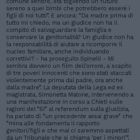
comune sentire, sta togliendo un futuro
sereno a quei bimbi che potrebbero essere i
figli di noi tutti”. E ancora: “Da madre prima di
tutto mi chiedo, ma un giudice non ha il
compito di salvaguardare la famiglia e
conservare la genitorialità? Un giudice non ha
la responsabilità di aiutare a ricomporre il
nucleo familiare, anche individuando
correttivi? - ha proseguito Spinelli - Mi
sembra davvero un film dell'orrore, a scapito
di tre poveri innocenti che sono stati staccati
violentemente prima dal padre, ora anche
dalla madre”. La deputata della Lega ed ex
magistrata, Simonetta Matone, intervenendo a
una manifestazione in corso a Chieti sulle
ragioni del “Sì” al referendum sulla giustizia,
ha parlato di “un precedente assai grave” che
“mina alle fondamenta il rapporto
genitori/figli e che mai ci saremmo aspettati
da un Tribunale che si chiama 'per i minori'”.