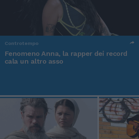
Controtempo
Fenomeno Anna, la rapper dei record
cala un altro asso