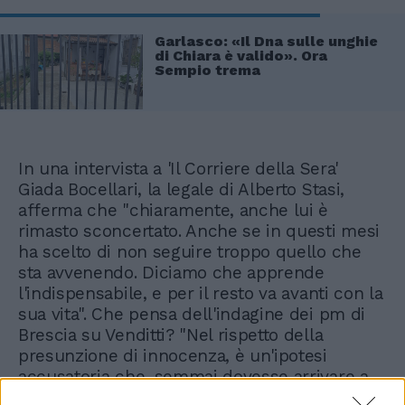
Garlasco: «Il Dna sulle unghie
di Chiara è valido». Ora
Sempio trema
In una intervista a 'Il Corriere della Sera'
Giada Bocellari, la legale di Alberto Stasi,
afferma che "chiaramente, anche lui è
rimasto sconcertato. Anche se in questi mesi
ha scelto di non seguire troppo quello che
sta avvenendo. Diciamo che apprende
l'indispensabile, e per il resto va avanti con la
sua vita". Che pensa dell'indagine dei pm di
Brescia su Venditti? "Nel rispetto della
presunzione di innocenza, è un'ipotesi
accusatoria che, semmai dovesse arrivare a
qualcosa di più certo, ovviamente sarebbe