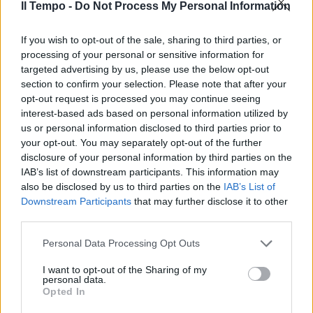
Il Tempo -
Do Not Process My Personal Information
gravissima. Per come è formulato adesso
l'incolpazione, credo sia una delle peggiori
If you wish to opt-out of the sale, sharing to third parties, or
accuse che possa essere mossa a un
processing of your personal or sensitive information for
magistrato. Credo, quindi, abbia lasciato tutti
targeted advertising by us, please use the below opt-out
abbastanza sconcertati. Ma lasciamo lavorare
section to confirm your selection. Please note that after your
la Procura di Brescia", aggiunge l'avvocata.
opt-out request is processed you may continue seeing
interest-based ads based on personal information utilized by
us or personal information disclosed to third parties prior to
your opt-out. You may separately opt-out of the further
disclosure of your personal information by third parties on the
IAB’s list of downstream participants. This information may
also be disclosed by us to third parties on the
IAB’s List of
Downstream Participants
that may further disclose it to other
third parties.
Personal Data Processing Opt Outs
I want to opt-out of the Sharing of my
personal data.
Opted In