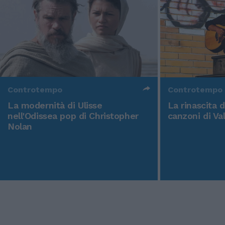
Controtempo
Controtempo
La modernità di Ulisse
La rinascita 
nell'Odissea pop di Christopher
canzoni di Va
Nolan