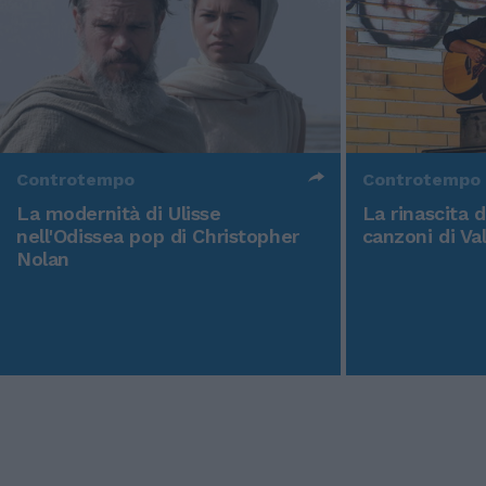
Controtempo
Controtempo
La modernità di Ulisse
La rinascita 
nell'Odissea pop di Christopher
canzoni di Va
Nolan