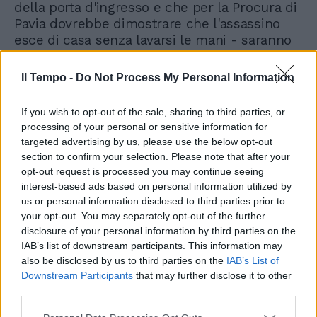
della porta d'ingresso e che per la Procura di
Pavia dovrebbe dimostrare che l'assassino
esce di casa senza lavarsi le mani - saranno
eseguiti quando si inizieranno gli
accertamenti sul Dna.
Il Tempo -
Do Not Process My Personal Information
If you wish to opt-out of the sale, sharing to third parties, or
processing of your personal or sensitive information for
targeted advertising by us, please use the below opt-out
section to confirm your selection. Please note that after your
opt-out request is processed you may continue seeing
Due macchie di sangue sul
telefono a casa Poggi. Cambia
interest-based ads based on personal information utilized by
la dinamica dell'aggressione a
us or personal information disclosed to third parties prior to
Chiara?
your opt-out. You may separately opt-out of the further
disclosure of your personal information by third parties on the
IAB’s list of downstream participants. This information may
also be disclosed by us to third parties on the
IAB’s List of
Downstream Participants
that may further disclose it to other
third parties.