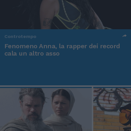
Controtempo
Fenomeno Anna, la rapper dei record
cala un altro asso