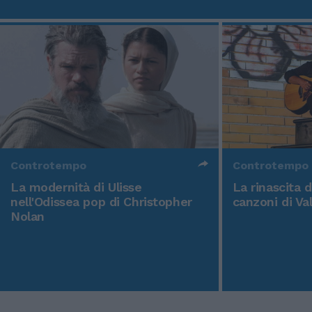
Controtempo
Controtempo
La modernità di Ulisse
La rinascita 
nell'Odissea pop di Christopher
canzoni di Va
Nolan