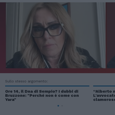
Sullo stesso argomento:
Ore 14, il Dna di Sempio? I dubbi di
“Alberto n
Bruzzone: "Perché non è come con
L'avvocato
Yara"
clamoroso