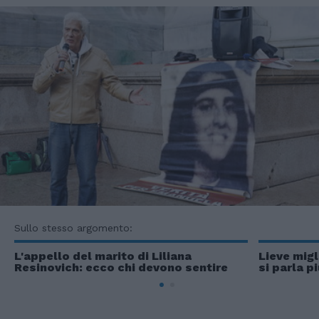
Sullo stesso argomento:
L'appello del marito di Liliana
Lieve mig
Resinovich: ecco chi devono sentire
si parla p