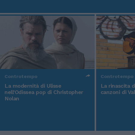
Controtempo
Controtempo
La modernità di Ulisse
La rinascita 
nell'Odissea pop di Christopher
canzoni di Va
Nolan