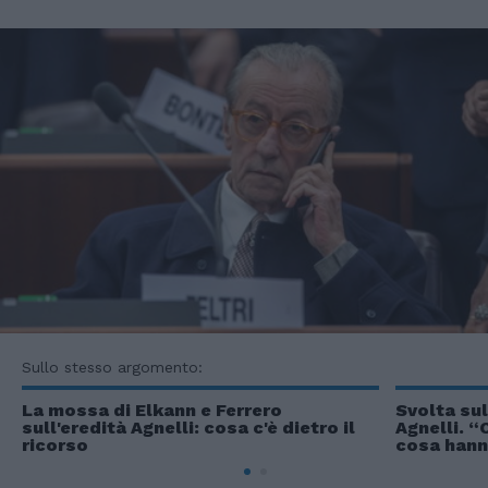
Sullo stesso argomento:
La mossa di Elkann e Ferrero
Svolta sul
sull'eredità Agnelli: cosa c'è dietro il
Agnelli. “
ricorso
cosa hann