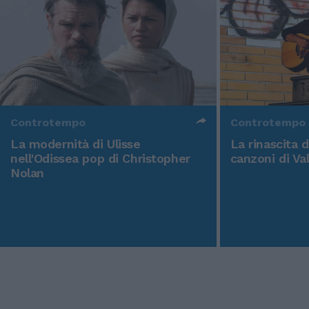
Controtempo
Controtempo
La modernità di Ulisse
La rinascita 
nell'Odissea pop di Christopher
canzoni di Va
Nolan