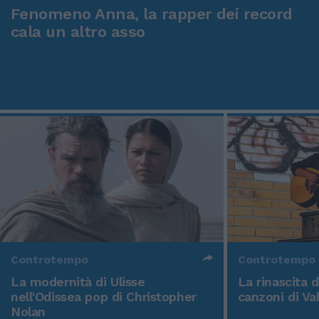
Fenomeno Anna, la rapper dei record
cala un altro asso
Controtempo
Controtempo
La modernità di Ulisse
La rinascita 
nell'Odissea pop di Christopher
canzoni di Va
Nolan