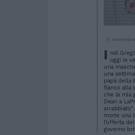
11 novembre
I
ndi Grego
oggi le ve
una mascher
una settima
papà della 
fianco alla
che la mia g
Dean a LaPr
arrabbiato"
morte una b
l’offerta de
governo bri