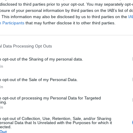
ssicurarle le migliori terapie palliative e
disclosed to third parties prior to your opt-out. You may separately opt-
l conferimento della cittadinanza italiana,
losure of your personal information by third parties on the IAB’s list of
onfitta per l’umanità, per la medicina, per
. This information may also be disclosed by us to third parties on the
IA
 per la civiltà occidentale", scrive sui
Participants
that may further disclose it to other third parties.
o Coghe, portavoce di Pro Vita e Famiglia.
ne - aggiunge - è stata presa sulla base di
 dignità della vita totalmente eutanasici
l Data Processing Opt Outs
o ripiombare nei periodi più bui della
ia recente. Una bambina oggi morirà per
o opt-out of the Sharing of my personal data.
o non a causa della sua malattia ma
In
iudice ha impedito ai suoi genitori di
espirare. Indi Gregory si unisce a Charlie
o opt-out of the Sale of my Personal Data.
Evans e Isaiah Haastrup nella schiera di
In
ini inglesi che il servizio sanitario
la magistratura britannica hanno
to opt-out of processing my Personal Data for Targeted
ing.
indegni di vivere nonostante la possibilità
In
lle migliori cure palliative e dell’amore dei
".
o opt-out of Collection, Use, Retention, Sale, and/or Sharing
ersonal Data that Is Unrelated with the Purposes for which it
lected.
o il governo italiano per tutto ciò che ha
Out