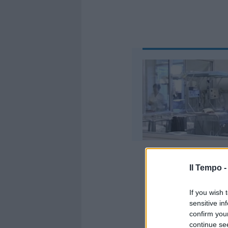
Il Tempo 
La giustizia
Gregory dev
If you wish 
giudici ingl
sensitive in
sospensione 
confirm you
nonostante 
continue se