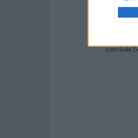
fatto per pr
auspichiamo
accordo poli
Regno Unito
lo vogliano d
curati in It
conclude C