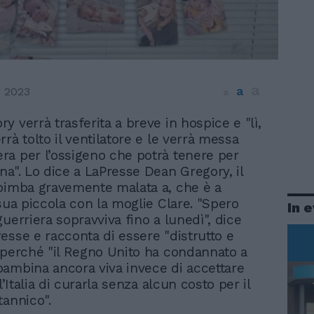
a
a
 2023
a
ry verrà trasferita a breve in hospice e "lì,
rrà tolto il ventilatore e le verrà messa
a per l’ossigeno che potrà tenere per
na". Lo dice a LaPresse Dean Gregory, il
bimba gravemente malata a, che è a
 sua piccola con la moglie Clare. "Spero
In 
uerriera sopravviva fino a lunedì", dice
esse e racconta di essere "distrutto e
 perché "il Regno Unito ha condannato a
ambina ancora viva invece di accettare
ll’Italia di curarla senza alcun costo per il
tannico".