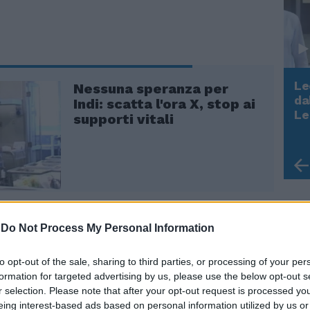
Le
Nessuna speranza per
da
Indi: scatta l'ora X, stop ai
Rudy Giuliani a Come States?
Le
supporti vitali
Trump, Meloni e la strategia
americana
-
Do Not Process My Personal Information
 inglese non ha voluto sentire ragioni, Indi
e smettere di vivere. "La decisione dei
to opt-out of the sale, sharing to third parties, or processing of your per
esi di procedere oggi alle 11 alla
formation for targeted advertising by us, please use the below opt-out s
dei sostegni vitali per la piccola Indi
r selection. Please note that after your opt-out request is processed y
la possibilità dell’ospedale Bambino Gesù
eing interest-based ads based on personal information utilized by us or