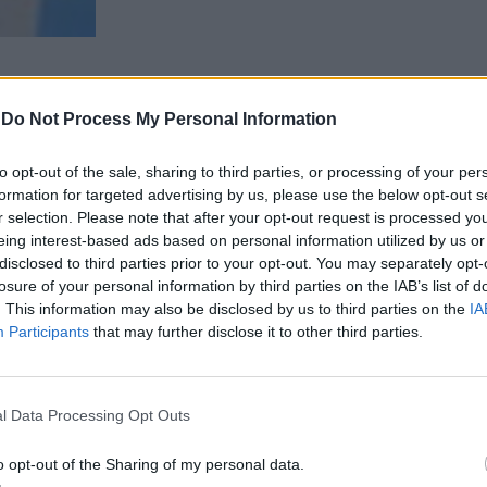
-
Do Not Process My Personal Information
 questo si tradurrebbe in una crescita
 della spesa delle famiglie pari a +0,8%,
to opt-out of the sale, sharing to third parties, or processing of your per
,6% dell’anno scorso. Il calo dell’inflazione
formation for targeted advertising by us, please use the below opt-out s
r selection. Please note that after your opt-out request is processed y
confederazione - è più lento del previsto,
eing interest-based ads based on personal information utilized by us or
mento tendenziale dei prezzi sembra
disclosed to third parties prior to your opt-out. You may separately opt-
indisturbato, rimanendo fisso sopra la
losure of your personal information by third parties on the IAB’s list of
5% (+5,4% ad agosto). Basti pensare che,
. This information may also be disclosed by us to third parties on the
IA
stime dell’Unione nazionale dei
Participants
that may further disclose it to other third parties.
, numerosi beni di prima necessità sono
 +20% rispetto al 2022: lo zucchero ha
n incremento del 43,3%, l’olio di oliva del
l Data Processing Opt Outs
patate sono aumentate del 25,9% (per
olo la ’top 3’ della classifica stilata da
o opt-out of the Sharing of my personal data.
 intacca il potere d’acquisto dei