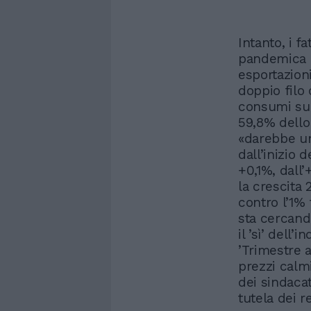
Intanto, i f
pandemica "
esportazioni
doppio filo
consumi sul 
59,8% dello
«darebbe un
dall’inizio 
+0,1%, dall
la crescita 
contro l’1% 
sta cercando
il ’sì’ dell
’Trimestre a
prezzi calm
dei sindacat
tutela dei re