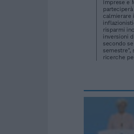
Imprese e M
parteciperà 
calmierare i
inflazionist
risparmi in
inversioni 
secondo seme
semestre", 
ricerche pe