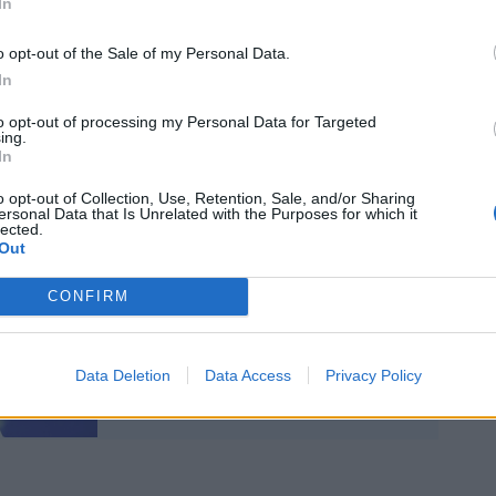
In
che a loro volta utilizzano i propri
r mantenere i livelli di consumo
o opt-out of the Sale of my Personal Data.
 dovendo però fare i conti allo stesso
In
 con il costante rialzo dei tassi da parte
to opt-out of processing my Personal Data for Targeted
ing.
In
o opt-out of Collection, Use, Retention, Sale, and/or Sharing
ersonal Data that Is Unrelated with the Purposes for which it
lected.
Out
Lagarde non molla, rialzo
dei tassi e stangata sui
CONFIRM
mutui
Data Deletion
Data Access
Privacy Policy