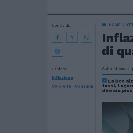
HOME
AT
Condividi:
Infla
di qu
Sullo stesso a
Esplora:
Inflazione
La Bce alz
tassi, Lagar
Caro vita
Consumi
dire sia pic