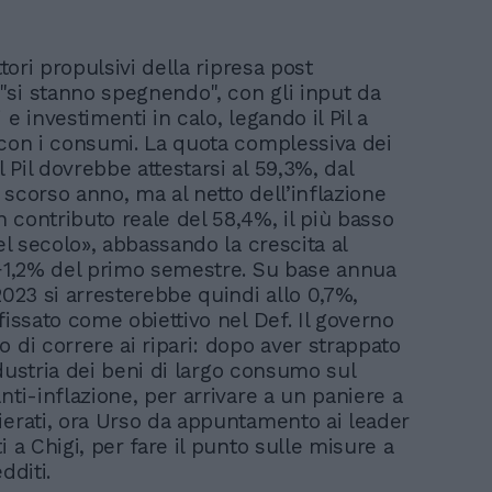
attori propulsivi della ripresa post
si stanno spegnendo", con gli input da
 e investimenti in calo, legando il Pil a
 con i consumi. La quota complessiva dei
Pil dovrebbe attestarsi al 59,3%, dal
 scorso anno, ma al netto dell’inflazione
 contributo reale del 58,4%, il più basso
del secolo», abbassando la crescita al
’+1,2% del primo semestre. Su base annua
2023 si arresterebbe quindi allo 0,7%,
fissato come obiettivo nel Def. Il governo
 di correre ai ripari: dopo aver strappato
’industria dei beni di largo consumo sul
nti-inflazione, per arrivare a un paniere a
ierati, ora Urso da appuntamento ai leader
i a Chigi, per fare il punto sulle misure a
dditi.