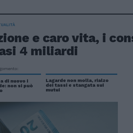
TUALITÀ
zione e caro vita, i c
asi 4 miliardi
rgomento:
Lagarde non molla, rialzo
a di nuovo i
dei tassi e stangata sui
de: non si può
mutui
co