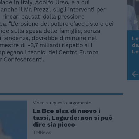
ade in Italy, Adolfo Urso, e a cui
anche il Mr. Prezzi, sugli interventi per
 rincari causati dalla pressione
ica. "L’erosione del potere d’acquisto e dei
cide sulla spesa delle famiglie, senza
di tendenza, dovrebbe diminuire nel
Le
stre di -3,7 miliardi rispetto ai I
da
Rudy Giuliani a Come States?
Le
spiegano i tecnici del Centro Europa
Trump, Meloni e la strategia
r Confesercenti.
americana
Video su questo argomento
La Bce alza di nuovo i
tassi, Lagarde: non si può
dire sia picco
TMNews