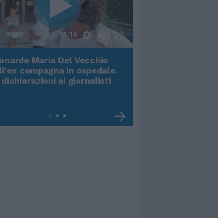
00:00
01:16
onardo Maria Del Vecchio
Terremoto, viene g
ll'ex compagna in ospedale.
video impressiona
 dichiarazioni ai giornalisti