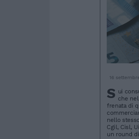
16 settembr
S
ui cons
che nel
frenata di q
commerciant
nello stess
Cgil, Cisl, 
un round di