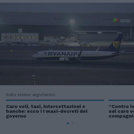
Sullo stesso argomento:
Caro voli, taxi, intercettazioni e
“Contro le
banche: ecco i i maxi-decreti del
sul caro v
governo
compagni