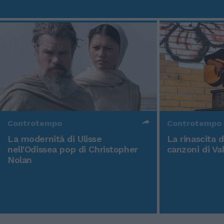
Controtempo
Controtempo
La modernità di Ulisse
La rinascita 
nell'Odissea pop di Christopher
canzoni di Va
Nolan