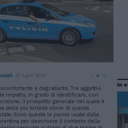
a
a
mpigli
15 luglio 2023
a
In 
, sconfortante e degradante. Tre aggettivi
de impatto, in grado di identificare, con
ecisione, il prospetto generale nel quale è
a delle più torbide storie di questa
state. Sono queste le parole usate dalla
orentina per descrivere il contesto della
olenza sessuale ai danni di due bimbe di