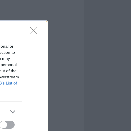
sonal or
ection to
ou may
 personal
out of the
 downstream
B’s List of