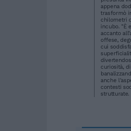
appena dodi
trasformò i
chilometri 
incubo. "È 
accanto all
offese, deg
cui soddisf
superficiali
divertendos
curiosità, 
banalizzando
anche l'aspe
contesti soc
strutturate.