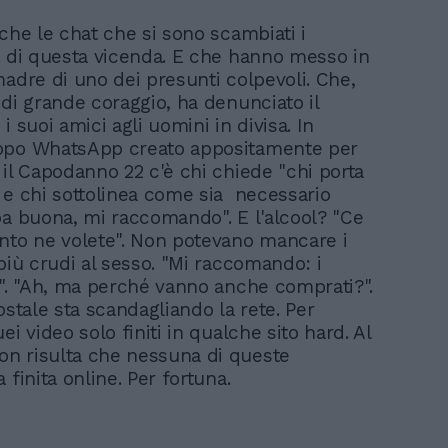
che le chat che si sono scambiati i
i di questa vicenda. E che hanno messo in
madre di uno dei presunti colpevoli. Che,
 di grande coraggio, ha denunciato il
i suoi amici agli uomini in divisa. In
ppo WhatsApp creato appositamente per
 il Capodanno 22 c'è chi chiede "chi porta
 e chi sottolinea come sia necessario
ba buona, mi raccomando". E l'alcool? "Ce
nto ne volete". Non potevano mancare i
più crudi al sesso. "Mi raccomando: i
i". "Ah, ma perché vanno anche comprati?".
ostale sta scandagliando la rete. Per
ei video solo finiti in qualche sito hard. Al
n risulta che nessuna di queste
 finita online. Per fortuna.