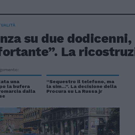
TUALITÀ
enza su due dodicenni,
ortante”. La ricostru
rgomento:
tata una
“Sequestro il telefono, ma
opo la bufera
la sim...”. La decisione della
romarcia dalla
Procura su La Russa jr
se