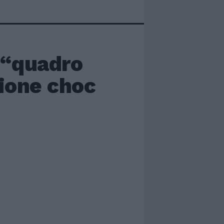
 “quadro
zione choc