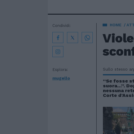
HOME
AT
Condividi:
Viol
sconf
Sullo stesso a
Esplora:
mugello
“Se fosse s
suora...”. D
nessuna ret
Corte d'Assi