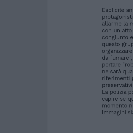
Esplicite an
protagonist
allarme la 
con un atto
congiunto e 
questo gru
organizzare
da fumare",
portare "ro
ne sarà qua
riferimenti 
preservativ
La polizia p
capire se qu
momento no
immagini sia