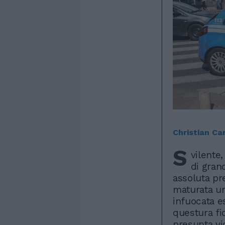
Christian Ca
S
vilente
di gran
assoluta pr
maturata un
infuocata e
questura fi
presunta vi