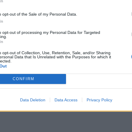
 sesso e la considerazione della donna
In
, si arriva alla prevaricazione sull’altro
empo, ad una maggior risonanza mediatica
o opt-out of the Sale of my Personal Data.
nte".
In
to opt-out of processing my Personal Data for Targeted
ing.
In
o opt-out of Collection, Use, Retention, Sale, and/or Sharing
ersonal Data that Is Unrelated with the Purposes for which it
lected.
Divieto di espatrio per lo
Out
skipper Carminati:
l'ultima pista sul
CONFIRM
naufragio delle spie
Data Deletion
Data Access
Privacy Policy