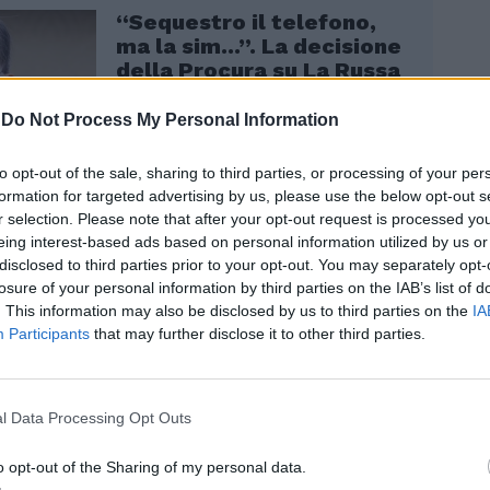
“Sequestro il telefono,
ma la sim...”. La decisione
della Procura su La Russa
jr
-
Do Not Process My Personal Information
to opt-out of the sale, sharing to third parties, or processing of your per
formation for targeted advertising by us, please use the below opt-out s
r selection. Please note that after your opt-out request is processed y
eing interest-based ads based on personal information utilized by us or
disclosed to third parties prior to your opt-out. You may separately opt-
losure of your personal information by third parties on the IAB’s list of
a sessuale attraverso il web è spesso
. This information may also be disclosed by us to third parties on the
IA
a, minimizzata e, per quanto riguarda i
Participants
that may further disclose it to other third parties.
n sempre considerata come tale ma
e ad una semplice bravata goliardica - ha
 la psicologa Melissa Malucelli - I social
strumento identitario e misuratore di
l Data Processing Opt Outs
“ciò che mostro e dimostro è ciò che
ciò si aggiunge il brivido del rischio, il
o opt-out of the Sharing of my personal data.