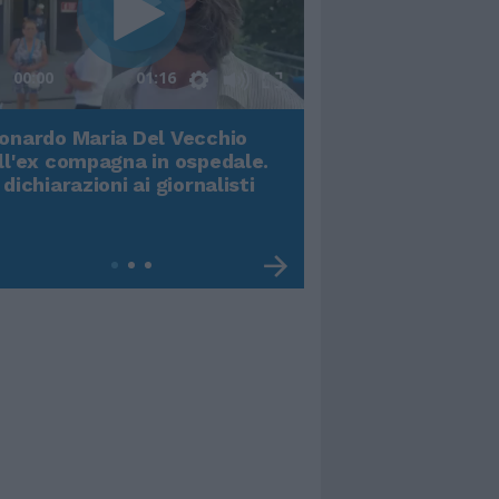
00:00
01:16
onardo Maria Del Vecchio
Terremoto, viene g
ll'ex compagna in ospedale.
video impressiona
 dichiarazioni ai giornalisti