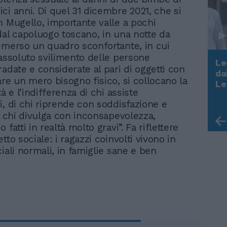
ci anni. Di quel 31 dicembre 2021, che si
n Mugello, importante valle a pochi
dal capoluogo toscano, in una notte da
emerso un quadro sconfortante, in cui
’assoluto svilimento delle persone
Le
radate e considerate al pari di oggetti con
da
are un mero bisogno fisico, si collocano la
Rudy Giuliani a Come States?
Le
Trump, Meloni e la strategia
tà e l’indifferenza di chi assiste
americana
i, di chi riprende con soddisfazione e
di chi divulga con inconsapevolezza,
 fatti in realtà molto gravi”. Fa riflettere
tto sociale: i ragazzi coinvolti vivono in
iali normali, in famiglie sane e ben