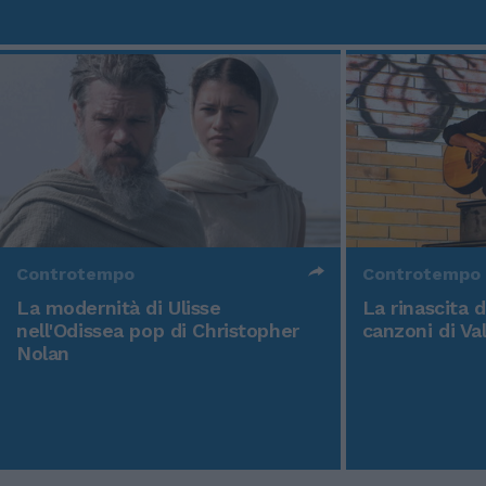
Controtempo
Controtempo
La modernità di Ulisse
La rinascita 
nell'Odissea pop di Christopher
canzoni di Va
Nolan