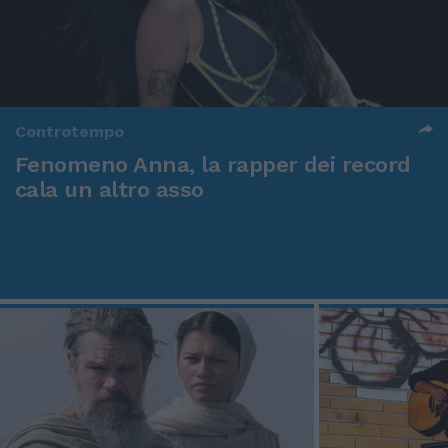
Controtempo
Fenomeno Anna, la rapper dei record
cala un altro asso