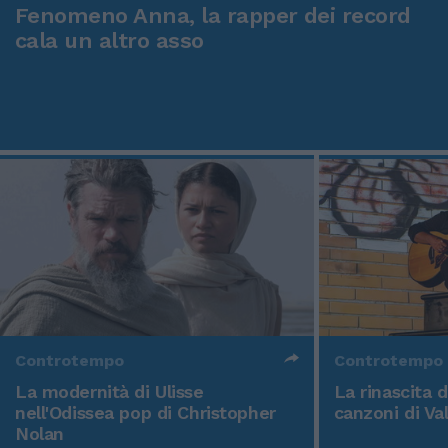
Fenomeno Anna, la rapper dei record
cala un altro asso
Controtempo
Controtempo
La modernità di Ulisse
La rinascita 
nell'Odissea pop di Christopher
canzoni di Va
Nolan