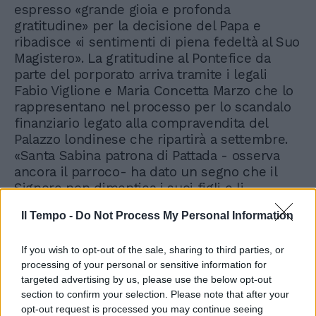
espresso «grande gioia e profonda
gratitudine» per la decisione del Papa e
ribadisce «i sentimenti di piena fedeltà al Suo
Magistero». La gratitudine al Pontefice da
parte del porporato arriva tramite i legali
Fabio Viglione e Maria Concetta Marzo che lo
rappresentano nel processo per lo scandalo
finanziario legato alla compravendita del
Palazzo londinese che ripartirà a settembre.
«Santa Sabina patrona di Pattada - osserva
ancora il parroco- ha dato un segno che il
Signore non dimentica i suoi figli e li
accompagna nel momento della sofferenza e
Il Tempo -
Do Not Process My Personal Information
della gioia»
If you wish to opt-out of the sale, sharing to third parties, or
processing of your personal or sensitive information for
targeted advertising by us, please use the below opt-out
section to confirm your selection. Please note that after your
opt-out request is processed you may continue seeing