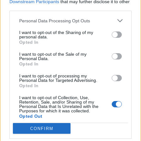
nella lista dei possibili fattori di rischio per
Downstream Participants
that may further disclose it to other
riacutizzazioni di IPF anche le vaccinazioni
third parties.
anti-virali".
Personal Data Processing Opt Outs
I want to opt-out of the Sharing of my
personal data.
Opted In
I want to opt-out of the Sale of my
Personal Data.
Opted In
I want to opt-out of processing my
Personal Data for Targeted Advertising.
Opted In
I want to opt-out of Collection, Use,
Retention, Sale, and/or Sharing of my
Personal Data that Is Unrelated with the
Purposes for which it was collected.
Opted Out
CONFIRM