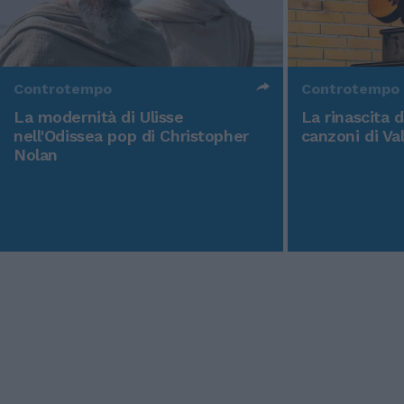
Controtempo
Controtempo
La modernità di Ulisse
La rinascita 
nell'Odissea pop di Christopher
canzoni di Va
Nolan