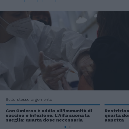
Sullo stesso argomento:
Con Omicron è addio all'immunità di
Restrizion
vaccino e infezione. L'Aifa suona la
quarta dos
sveglia: quarta dose necessaria
aspetta