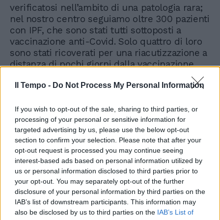
verificatosi nell’ambito di una patologia rara;
nel nostro centro seguiamo oltre 300 pazienti
con IPF, che sono stati tutti sottoposti a
vaccinazione anti-Covid. Solo quattro di loro
sono stati ricoverati per una riacutizzazione a
distanza di pochi giorni dalla vaccinazione
anti- Covid. Queste riacutizzazioni dopo
vaccino non sembrano presentare
Il Tempo -
Do Not Process My Personal Information
caratteristiche peculiari. È possibile che in
alcuni di questi pazienti, la liberazione di
If you wish to opt-out of the sale, sharing to third parties, or
citochine infiammatorie, causata dalla
processing of your personal or sensitive information for
targeted advertising by us, please use the below opt-out
vaccinazione, possa aver fatto da innesco di
section to confirm your selection. Please note that after your
questa esacerbazione acuta. Nelle linee guida
opt-out request is processed you may continue seeing
internazionali sulla IPF ad oggi le vaccinazioni
interest-based ads based on personal information utilized by
non sono elencate tra i fattori di rischio delle
us or personal information disclosed to third parties prior to
esacerbazioni. Tuttavia, considerato che casi
your opt-out. You may separately opt-out of the further
simili, anch’essi molto rari, sono stati
disclosure of your personal information by third parties on the
segnalati anche dopo vaccinazione
IAB’s list of downstream participants. This information may
antinfluenzale H1N1, suggeriamo di inserire
also be disclosed by us to third parties on the
IAB’s List of