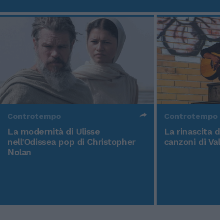
Controtempo
Controtempo
La modernità di Ulisse
La rinascita 
nell'Odissea pop di Christopher
canzoni di Va
Nolan