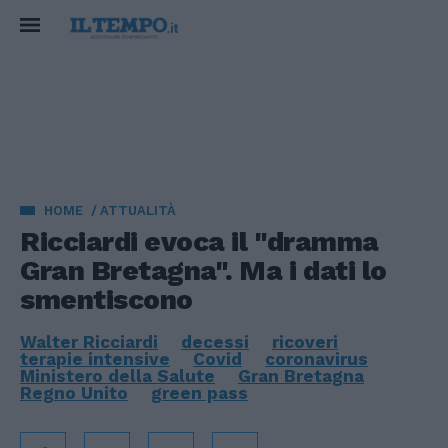
HOME
ATTUALITÀ
Ricciardi evoca il "dramma
Gran Bretagna". Ma i dati lo
smentiscono
Walter Ricciardi
decessi
ricoveri
terapie intensive
Covid
coronavirus
Ministero della Salute
Gran Bretagna
Regno Unito
green pass