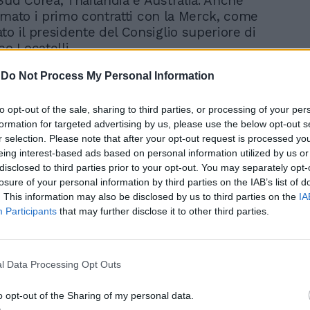
Sud Corea, Thailandia e Australia. Anche
firmato i primo contratti con la Merck, come
to il presidente del Consiglio superiore di
co Locatelli.
-
Do Not Process My Personal Information
to opt-out of the sale, sharing to third parties, or processing of your per
Zaia rivela il bluff dei
formation for targeted advertising by us, please use the below opt-out s
dati: noi cerchiamo i
r selection. Please note that after your opt-out request is processed y
positivi ma gli altri...
eing interest-based ads based on personal information utilized by us or
disclosed to third parties prior to your opt-out. You may separately opt-
losure of your personal information by third parties on the IAB’s list of
. This information may also be disclosed by us to third parties on the
IA
Participants
that may further disclose it to other third parties.
 già attivata per acquisire una quantità
l Data Processing Opt Outs
 farmaco antivirale orale per il Covid-19
r, autorizzato in Gran Bretagna ha detto
o opt-out of the Sharing of my personal data.