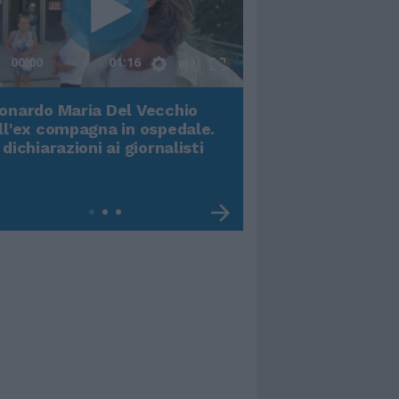
00:00
01:16
onardo Maria Del Vecchio
Terremoto, viene g
ll'ex compagna in ospedale.
video impressiona
 dichiarazioni ai giornalisti