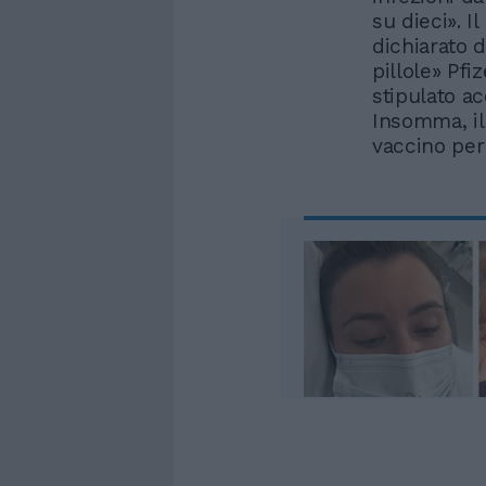
su dieci». I
dichiarato d
pillole» Pfi
stipulato ac
Insomma, il
vaccino per 