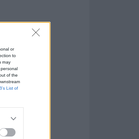
sonal or
ection to
ou may
 personal
out of the
 downstream
B’s List of