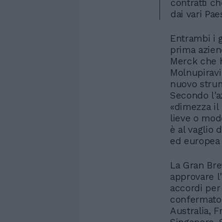
contratti ch
dai vari Pae
Entrambi i 
prima aziend
Merck che 
Molnupiravi
nuovo stru
Secondo l'az
«dimezza il 
lieve o mod
è al vaglio 
ed europea 
La Gran Bre
approvare l
accordi per 
confermato 
Australia, F