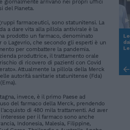
e giornalmente arrivano nei propri uffici
si del Pianeta.
gruppi farmaceutici, sono statunitensi. La
a a dare vita alla pillola antivirale è la
ha prodotto un farmaco, denominato
Le
da
r o Lagevrio, che secondo gli esperti è un
Rudy Giuliani a Come States?
Le
mento per combattere la pandemia.
Trump, Meloni e la strategia
ienda produttrice, il trattamento orale
americana
rischio di ricovero di pazienti con Covid
erato». Attualmente la pillola della Merck
delle autorità sanitarie statunitense (Fda)
(Ema).
tagna, invece, è il primo Paese ad
'uso del farmaco della Merck, prendendo
l'acquisto di 480 mila trattamenti. Ad aver
interesse per il farmaco sono anche
rancia, Indonesia, Malesia, Filippine,