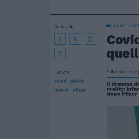
HOME
AT
Condividi:
Covid
quell
Sullo stesso a
Esplora:
covid
pillola
Il dramma de
reality: infa
merck
pfizer
dopo Pfizer