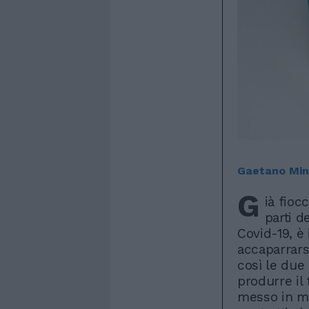
Gaetano Mi
G
ià fioc
parti d
Covid-19, è 
accaparrarsi
così le due
produrre il
messo in mo