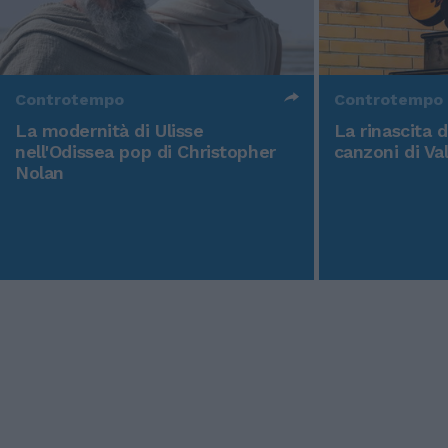
Controtempo
Controtempo
La modernità di Ulisse
La rinascita 
nell'Odissea pop di Christopher
canzoni di Va
Nolan