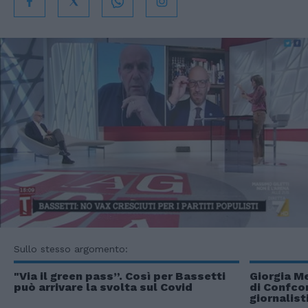
Sullo stesso argomento:
"Via il green pass”. Così per Bassetti
Giorgia M
può arrivare la svolta sul Covid
di Confco
giornalist