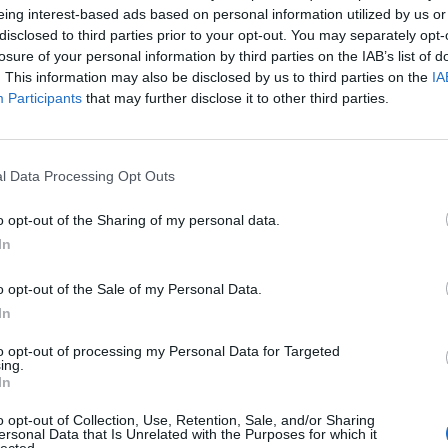
eing interest-based ads based on personal information utilized by us or
disclosed to third parties prior to your opt-out. You may separately opt-
losure of your personal information by third parties on the IAB’s list of
. This information may also be disclosed by us to third parties on the
IA
Participants
that may further disclose it to other third parties.
 c’è un’espressione che non è sfuggita alle
 attente: il saluto che si è inventata la De
archio di fabbrica come l’“alè” di Giovanni
l Data Processing Opt Outs
ne diretta, la giornalista dice sempre:
 l’onore della vostra attenzione
”. Una
o opt-out of the Sharing of my personal data.
otrebbe benissimo uscire dalla bocca di
In
nce Keeble, nata Threepwood, l’affettata
'esilarante ciclo di romanzi del Castello di
o opt-out of the Sale of my Personal Data.
Una locuzione arcaica, zelante, ridondante,
In
rata, ma dall’effetto lusinghiero perché
lespettatori come pubblico finemente
to opt-out of processing my Personal Data for Targeted
e ha scelto “In Onda” e non altro per
ing.
In
itica.
o opt-out of Collection, Use, Retention, Sale, and/or Sharing
ersonal Data that Is Unrelated with the Purposes for which it