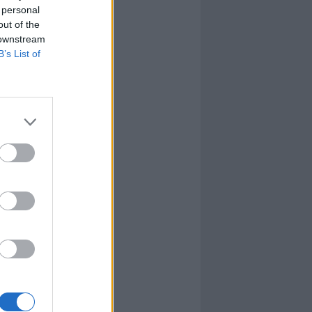
 personal
out of the
 downstream
B’s List of