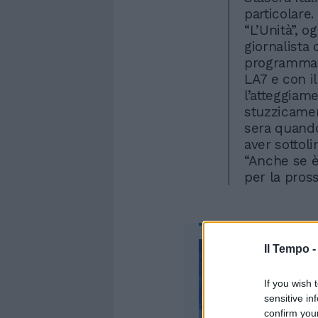
particolare.
“L’Unità”, o
giornalist
programma
LA7 e con i
l’atteggiam
stuzzicamen
sera quand
aver sottoli
“Anche se è
per la pross
Il Tempo 
If you wish 
sensitive in
confirm you