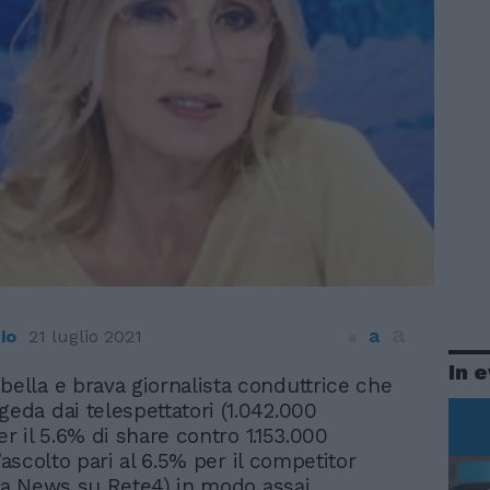
a
a
io
21 luglio 2021
a
In 
bella e brava giornalista conduttrice che
geda dai telespettatori (1.042.000
er il 5.6% di share contro 1.153.000
l’ascolto pari al 6.5% per il competitor
lia News su Rete4) in modo assai