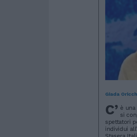
Giada Oricch
C’
è una 
si con
spettatori p
individui al
Stasera Ita