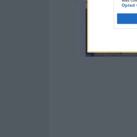
was col
Opted 