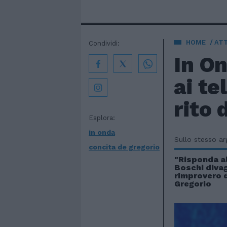
HOME
AT
Condividi:
In On
ai te
rito 
Esplora:
in onda
Sullo stesso a
concita de gregorio
"Risponda a
Boschi divag
rimprovero d
Gregorio