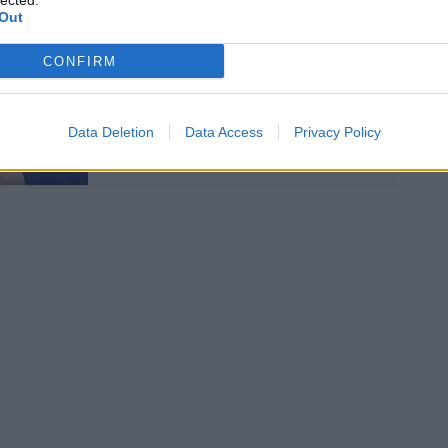
lected.
Out
"Risponda alle domande".
La Boschi divaga e parte
CONFIRM
il rimprovero di Concita
De Gregorio
Data Deletion
Data Access
Privacy Policy