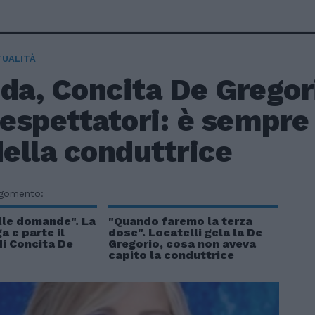
TUALITÀ
da, Concita De Gregori
lespettatori: è sempre 
della conduttrice
rgomento:
lle domande". La
"Quando faremo la terza
a e parte il
dose". Locatelli gela la De
i Concita De
Gregorio, cosa non aveva
capito la conduttrice