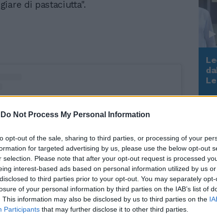
iare di pastaciutta".
Le
da
Rudy Giuliani a Come States?
Le
Trump, Meloni e la strategia
americana
-
Do Not Process My Personal Information
to opt-out of the sale, sharing to third parties, or processing of your per
formation for targeted advertising by us, please use the below opt-out s
r selection. Please note that after your opt-out request is processed y
eing interest-based ads based on personal information utilized by us or
disclosed to third parties prior to your opt-out. You may separately opt-
losure of your personal information by third parties on the IAB’s list of
. This information may also be disclosed by us to third parties on the
IA
Participants
that may further disclose it to other third parties.