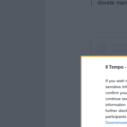
dovete mang
Il Tempo 
If you wish 
sensitive in
confirm you
continue se
information 
further disc
participants
Downstream 