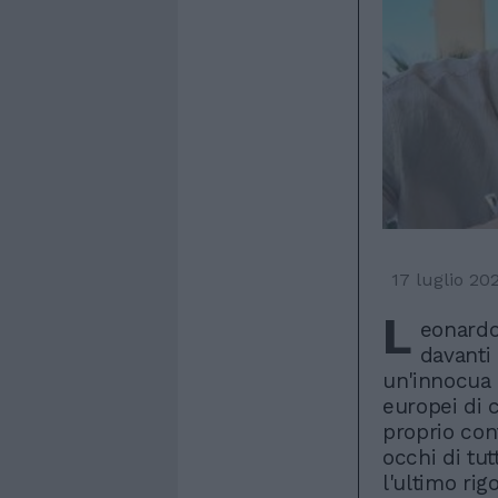
17 luglio 20
L
eonardo
davanti 
un'innocua 
europei di c
proprio cont
occhi di tu
l'ultimo rigo