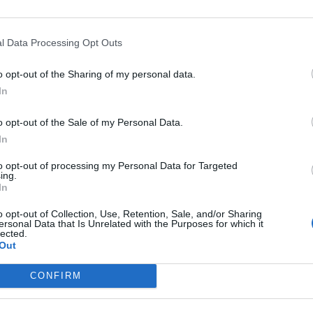
to post su Instagram
l Data Processing Opt Outs
o opt-out of the Sharing of my personal data.
In
o opt-out of the Sale of my Personal Data.
In
to opt-out of processing my Personal Data for Targeted
ing.
In
condiviso da Leonardo Bonucci (@bonuccileo19)
o opt-out of Collection, Use, Retention, Sale, and/or Sharing
ersonal Data that Is Unrelated with the Purposes for which it
lected.
Out
am insieme all'inseparabile Chiellini
Noi continuiamo a mangiare
CONFIRM
..e voi?