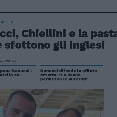
TUALITÀ
ci, Chiellini e la past
sfottono gli inglesi
rgomento:
 pace Bonucci".
Bonucci difende la sfilata
ratello su
azzurra: "Lo hanno
permesso le autorità"