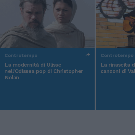
Controtempo
Controtempo
La modernità di Ulisse
La rinascita 
nell'Odissea pop di Christopher
canzoni di Va
Nolan