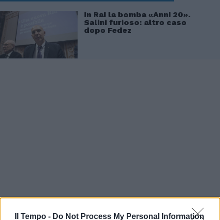
In Rai la bomba «Anni 20».
Salini furioso: altro caso
dopo Fedez
Il Tempo -
Do Not Process My Personal Information