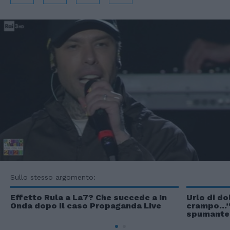
Sullo stesso argomento:
Effetto Rula a La7? Che succede a In
Urlo di do
Onda dopo il caso Propaganda Live
crampo...”
spumante 