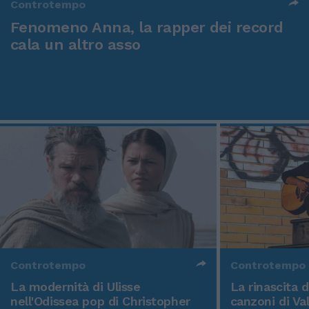
Controtempo
Fenomeno Anna, la rapper dei record
cala un altro asso
Controtempo
Controtempo
La modernità di Ulisse
La rinascita 
nell'Odissea pop di Christopher
canzoni di Va