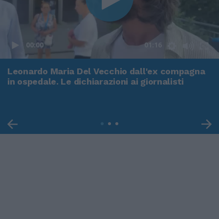
00:00
01:16
Leonardo Maria Del Vecchio dall'ex compagna
in ospedale. Le dichiarazioni ai giornalisti