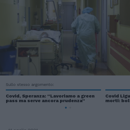
Sullo stesso argomento:
Covid, Speranza: “Lavoriamo a green
Covid Ligu
pass ma serve ancora prudenza”
morti: bol