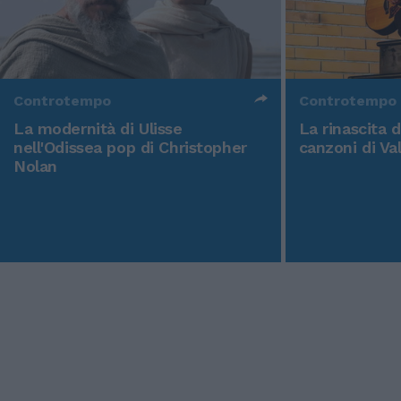
Controtempo
Controtempo
La modernità di Ulisse
La rinascita 
nell'Odissea pop di Christopher
canzoni di Va
Nolan