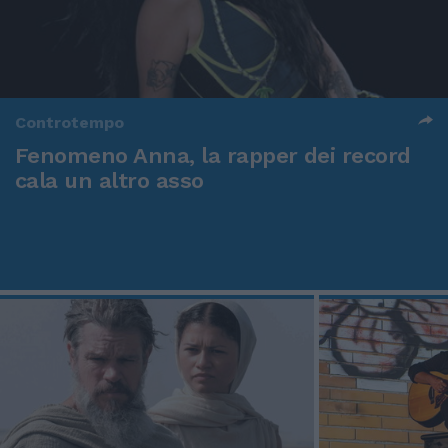
Controtempo
Fenomeno Anna, la rapper dei record
cala un altro asso