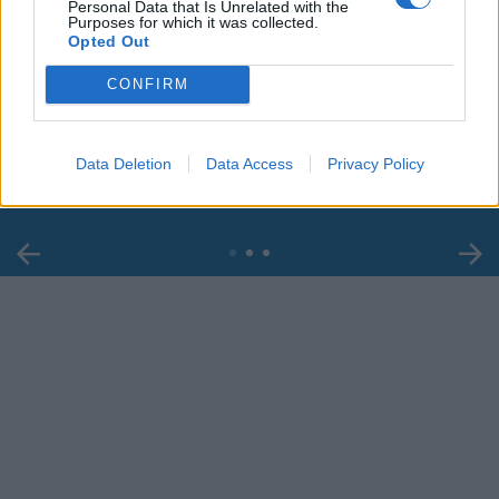
Personal Data that Is Unrelated with the
Purposes for which it was collected.
Opted Out
00:00
01:16
CONFIRM
Leonardo Maria Del Vecchio dall'ex compagna
Data Deletion
Data Access
Privacy Policy
in ospedale. Le dichiarazioni ai giornalisti