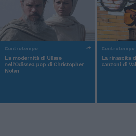
Controtempo
Controtempo
La modernità di Ulisse
La rinascita 
nell'Odissea pop di Christopher
canzoni di Va
Nolan