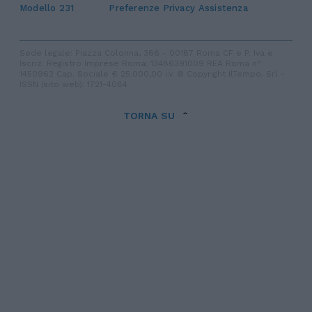
Modello 231
Preferenze Privacy
Assistenza
Sede legale: Piazza Colonna, 366 - 00187 Roma CF e P. Iva e
Iscriz. Registro Imprese Roma: 13486391009 REA Roma n°
1450962 Cap. Sociale € 25.000,00 i.v. © Copyright IlTempo. Srl -
ISSN (sito web): 1721-4084
TORNA SU