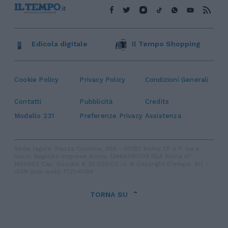
Edicola digitale
Il Tempo Shopping
Cookie Policy
Privacy Policy
Condizioni Generali
Contatti
Pubblicità
Credits
Modello 231
Preferenze Privacy
Assistenza
Sede legale: Piazza Colonna, 366 - 00187 Roma CF e P. Iva e
Iscriz. Registro Imprese Roma: 13486391009 REA Roma n°
1450962 Cap. Sociale € 25.000,00 i.v. © Copyright IlTempo. Srl -
ISSN (sito web): 1721-4084
TORNA SU