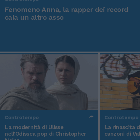
Fenomeno Anna, la rapper dei record
cala un altro asso
Controtempo
Controtempo
La modernità di Ulisse
La rinascita 
nell'Odissea pop di Christopher
canzoni di Va