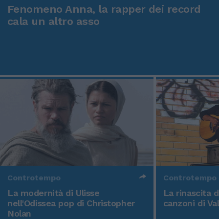
Fenomeno Anna, la rapper dei record
cala un altro asso
Controtempo
Controtempo
La modernità di Ulisse
La rinascita 
nell'Odissea pop di Christopher
canzoni di Va
Nolan