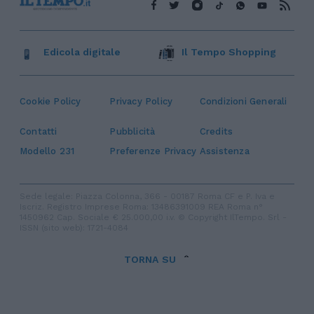
Edicola digitale
Il Tempo Shopping
Cookie Policy
Privacy Policy
Condizioni Generali
Contatti
Pubblicità
Credits
Modello 231
Preferenze Privacy
Assistenza
Sede legale: Piazza Colonna, 366 - 00187 Roma CF e P. Iva e
Iscriz. Registro Imprese Roma: 13486391009 REA Roma n°
1450962 Cap. Sociale € 25.000,00 i.v. © Copyright IlTempo. Srl -
ISSN (sito web): 1721-4084
TORNA SU