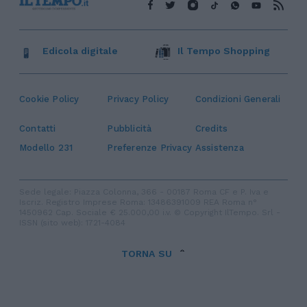
Edicola digitale
Il Tempo Shopping
Cookie Policy
Privacy Policy
Condizioni Generali
Contatti
Pubblicità
Credits
Modello 231
Preferenze Privacy
Assistenza
Sede legale: Piazza Colonna, 366 - 00187 Roma CF e P. Iva e
Iscriz. Registro Imprese Roma: 13486391009 REA Roma n°
1450962 Cap. Sociale € 25.000,00 i.v. © Copyright IlTempo. Srl -
ISSN (sito web): 1721-4084
TORNA SU