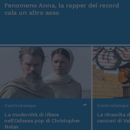
Fenomeno Anna, la rapper dei record
cala un altro asso
Controtempo
Controtempo
La modernità di Ulisse
La rinascita 
nell'Odissea pop di Christopher
canzoni di Va
Nolan