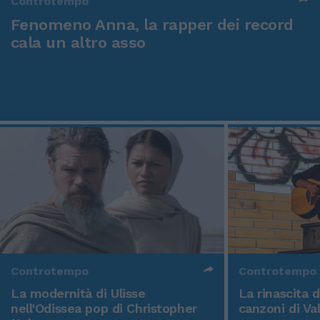
Controtempo
Fenomeno Anna, la rapper dei record
cala un altro asso
Controtempo
Controtempo
La modernità di Ulisse
La rinascita 
nell'Odissea pop di Christopher
canzoni di Va