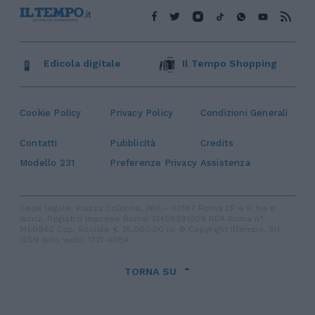
Edicola digitale
Il Tempo Shopping
Cookie Policy
Privacy Policy
Condizioni Generali
Contatti
Pubblicità
Credits
Modello 231
Preferenze Privacy
Assistenza
Sede legale: Piazza Colonna, 366 - 00187 Roma CF e P. Iva e
Iscriz. Registro Imprese Roma: 13486391009 REA Roma n°
1450962 Cap. Sociale € 25.000,00 i.v. © Copyright IlTempo. Srl -
ISSN (sito web): 1721-4084
TORNA SU