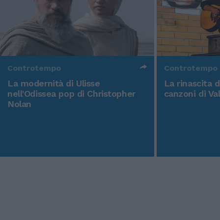
Controtempo
Controtempo
La modernità di Ulisse
La rinascita 
nell'Odissea pop di Christopher
canzoni di Va
Nolan