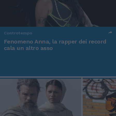
Controtempo
Fenomeno Anna, la rapper dei record
cala un altro asso