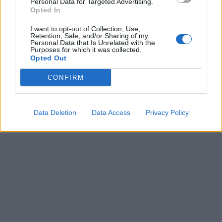
Personal Data for Targeted Advertising.
Opted In
I want to opt-out of Collection, Use,
Retention, Sale, and/or Sharing of my
Personal Data that Is Unrelated with the
Purposes for which it was collected.
Opted Out
CONFIRM
Data Deletion
Data Access
Privacy Policy