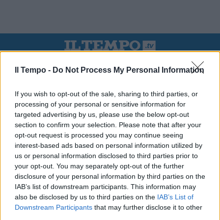
Il Tempo -
Do Not Process My Personal Information
If you wish to opt-out of the sale, sharing to third parties, or
processing of your personal or sensitive information for
targeted advertising by us, please use the below opt-out
section to confirm your selection. Please note that after your
opt-out request is processed you may continue seeing
interest-based ads based on personal information utilized by
us or personal information disclosed to third parties prior to
your opt-out. You may separately opt-out of the further
00:00
01:16
disclosure of your personal information by third parties on the
IAB’s list of downstream participants. This information may
also be disclosed by us to third parties on the
IAB’s List of
Leonardo Maria Del Vecchio dall'ex compagna
Downstream Participants
that may further disclose it to other
in ospedale. Le dichiarazioni ai giornalisti
third parties.