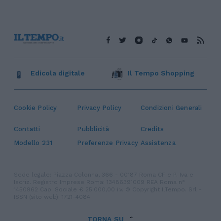
Edicola digitale
Il Tempo Shopping
Cookie Policy
Privacy Policy
Condizioni Generali
Contatti
Pubblicità
Credits
Modello 231
Preferenze Privacy
Assistenza
Sede legale: Piazza Colonna, 366 - 00187 Roma CF e P. Iva e
Iscriz. Registro Imprese Roma: 13486391009 REA Roma n°
1450962 Cap. Sociale € 25.000,00 i.v. © Copyright IlTempo. Srl -
ISSN (sito web): 1721-4084
TORNA SU