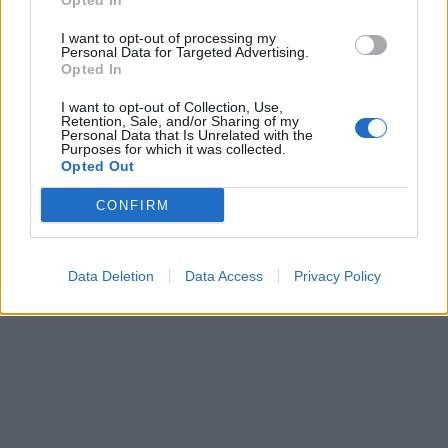
Opted In
I want to opt-out of processing my
Personal Data for Targeted Advertising.
Opted In
Leonardo Maria Del Vecchio dall'ex compagna
in ospedale. Le dichiarazioni ai giornalisti
I want to opt-out of Collection, Use,
Retention, Sale, and/or Sharing of my
Personal Data that Is Unrelated with the
Purposes for which it was collected.
Opted Out
CONFIRM
Data Deletion
Data Access
Privacy Policy