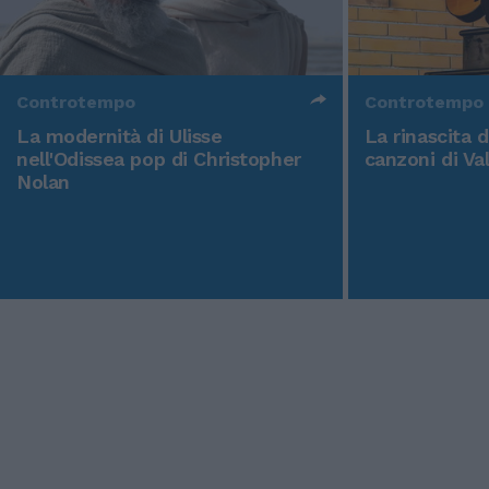
Controtempo
Controtempo
La modernità di Ulisse
La rinascita 
nell'Odissea pop di Christopher
canzoni di Va
Nolan