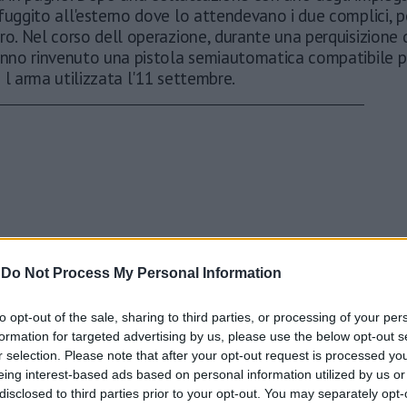
fuggito all'esterno dove lo attendevano i due complici, 
ro. Nel corso dell operazione, durante una perquisizione d
anno rinvenuto una pistola semiautomatica compatibile pe
 l arma utilizzata l'11 settembre.
-
Do Not Process My Personal Information
to opt-out of the sale, sharing to third parties, or processing of your per
formation for targeted advertising by us, please use the below opt-out s
r selection. Please note that after your opt-out request is processed y
eing interest-based ads based on personal information utilized by us or
disclosed to third parties prior to your opt-out. You may separately opt-