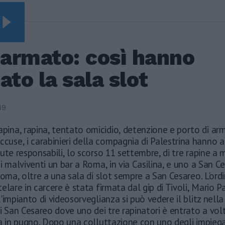
Video Vista
SEGUIRE
Leonardo Maria Del
 armato: così hanno
Vecchio dall'ex
compagna in ospedale.
ato la sala slot
Le dichiarazioni ai
giornalisti
Terremoto, viene giù
19
tutto: i video
impressionanti a
apina, rapina, tentato omicidio, detenzione e porto di ar
Pozzuoli
ccuse, i carabinieri della compagnia di Palestrina hanno a
ute responsabili, lo scorso 11 settembre, di tre rapine a
Rudy Giuliani a Come
States? Trump, Meloni
i malviventi un bar a Roma, in via Casilina, e uno a San Ce
e la strategia
Roma, oltre a una sala di slot sempre a San Cesareo. L'ord
americana
elare in carcere è stata firmata dal gip di Tivoli, Mario Par
'impianto di videosorveglianza si può vedere il blitz nella
i San Cesareo dove uno dei tre rapinatori è entrato a vo
a in pugno. Dopo una colluttazione con uno degli impiegat