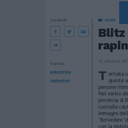
A 
Condividi:
HOME
Blitz
rapin
12 ottobre 20
Esplora:
T
palestrina
entata r
queste a
rapinatori
persone riten
Nel mirino de
provincia di 
custodia caut
immagini dell
"Belvedere" d
con la pistol