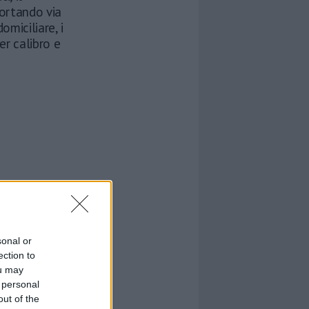
portando via
omiciliare, i
r calibro e
sonal or
ection to
ou may
 personal
out of the