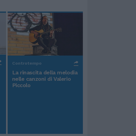
Controtempo
La rinascita della melodia
nelle canzoni di Valerio
Piccolo