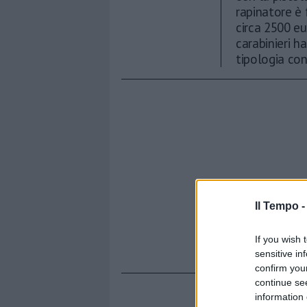
rapinatore è 
circa 2500 eu
carabinieri h
tipologia con
Il Tempo 
If you wish 
sensitive in
confirm you
continue se
information 