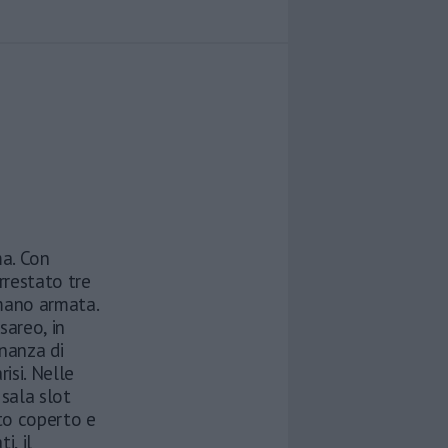
ma. Con
rrestato tre
 mano armata.
sareo, in
inanza di
isi. Nelle
 sala slot
lto coperto e
i, il