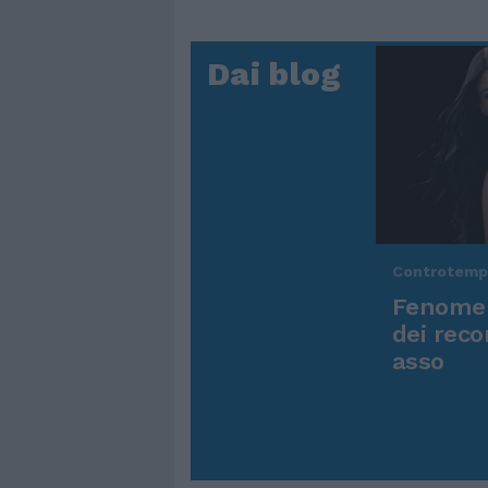
Dai blog
Controtem
Fenomen
dei reco
asso