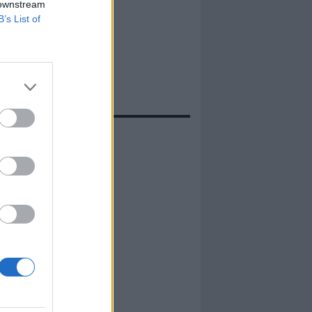
 downstream
B’s List of
evidenza