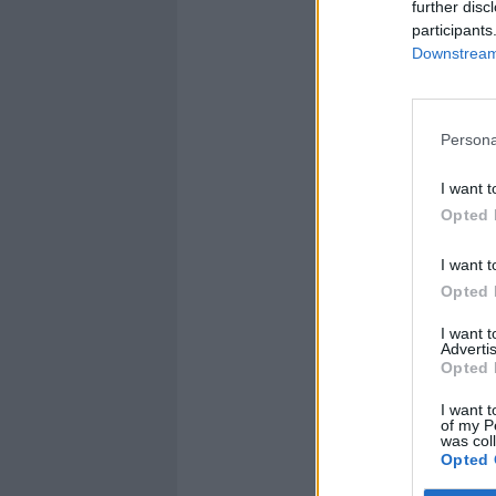
further disc
participants
Downstream 
Persona
I want t
Opted 
I want t
Opted 
I want 
Advertis
Opted 
I want t
of my P
was col
Opted 