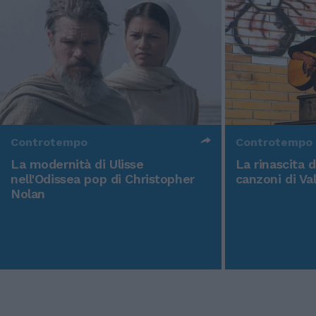
Controtempo
Controtempo
La modernità di Ulisse
La rinascita 
nell'Odissea pop di Christopher
canzoni di Va
Nolan