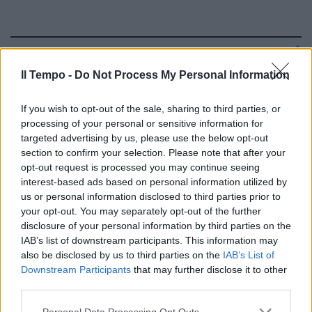
Più tutele pensionistiche per i
Il Tempo -
Do Not Process My Personal Information
giovani professionisti
27/11/2010
If you wish to opt-out of the sale, sharing to third parties, or
processing of your personal or sensitive information for
targeted advertising by us, please use the below opt-out
section to confirm your selection. Please note that after your
opt-out request is processed you may continue seeing
Più tutele dalle banche su
incassi e domiciliazioni
interest-based ads based on personal information utilized by
us or personal information disclosed to third parties prior to
10/07/2010
your opt-out. You may separately opt-out of the further
disclosure of your personal information by third parties on the
IAB’s list of downstream participants. This information may
also be disclosed by us to third parties on the
IAB’s List of
Regione, ok al piano paesistico
Downstream Participants
that may further disclose it to other
third parties.
13/12/2009
Personal Data Processing Opt Outs