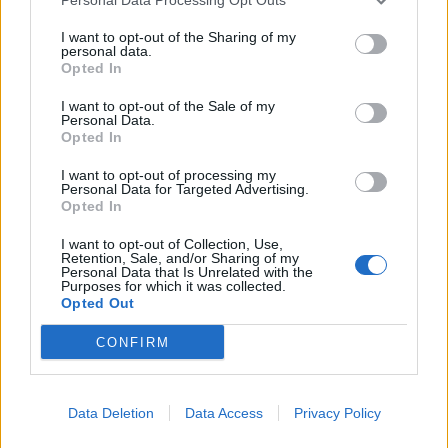
I want to opt-out of the Sharing of my
RISPARMIO La riforma slitta al 31
personal data.
Opted In
agosto Più tutele ai consumatori
04/08/2006
I want to opt-out of the Sale of my
Personal Data.
Opted In
I want to opt-out of processing my
Personal Data for Targeted Advertising.
Le Bcc si rafforzano, più tutele
Opted In
ai clienti
11/12/2005
I want to opt-out of Collection, Use,
Retention, Sale, and/or Sharing of my
Personal Data that Is Unrelated with the
Purposes for which it was collected.
Opted Out
Casa, più tutele per gli
CONFIRM
acquirenti
04/12/2004
Data Deletion
Data Access
Privacy Policy