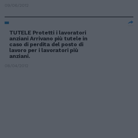
09/06/2012
TUTELE Protetti i lavoratori
anziani Arrivano più tutele in
caso di perdita del posto di
lavoro per i lavoratori più
anziani.
08/04/2012