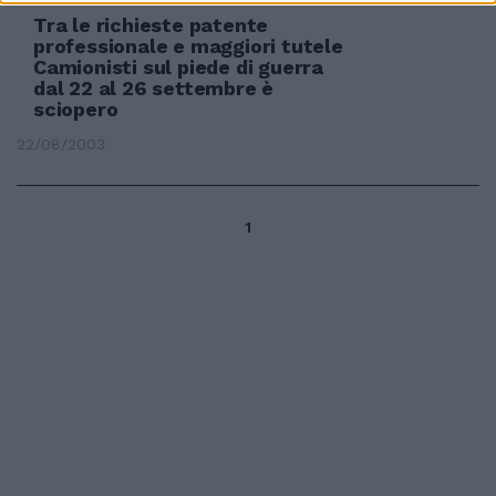
Tra le richieste patente
professionale e maggiori tutele
Camionisti sul piede di guerra
dal 22 al 26 settembre è
sciopero
22/08/2003
1