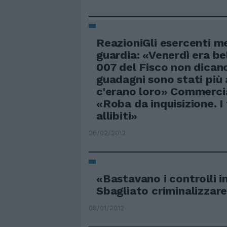
ReazioniGli esercenti m
guardia: «Venerdì era be
007 del Fisco non dicano
guadagni sono stati più 
c'erano loro» Commercian
«Roba da inquisizione. I 
allibiti»
26/02/2012
«Bastavano i controlli in
Sbagliato criminalizzare 
08/01/2012