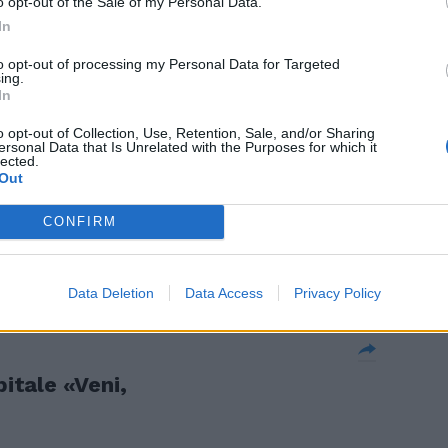
o opt-out of the Sale of my Personal Data.
In
to opt-out of processing my Personal Data for Targeted
ing.
In
ù cara
o opt-out of Collection, Use, Retention, Sale, and/or Sharing
ersonal Data that Is Unrelated with the Purposes for which it
lected.
Out
CONFIRM
a i turisti
stiche
Data Deletion
Data Access
Privacy Policy
pitale «Veni,