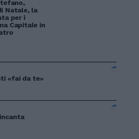
Stefano,
i Natale, la
ta per i
ma Capitale in
atro
ti «fai da te»
 incanta