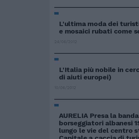
L'ultima moda dei turist
e mosaici rubati come s
24/06/2012
L'Italia più nobile in cerc
di aiuti europei)
10/06/2012
AURELIA Presa la banda
borseggiatori albanesi 1
lungo le vie del centro s
Capitale a caccia di turi