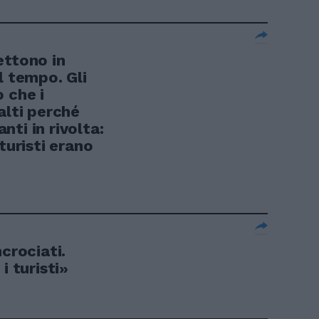
ettono in
l tempo. Gli
 che i
alti perché
ti in rivolta:
turisti erano
crociati.
i turisti»