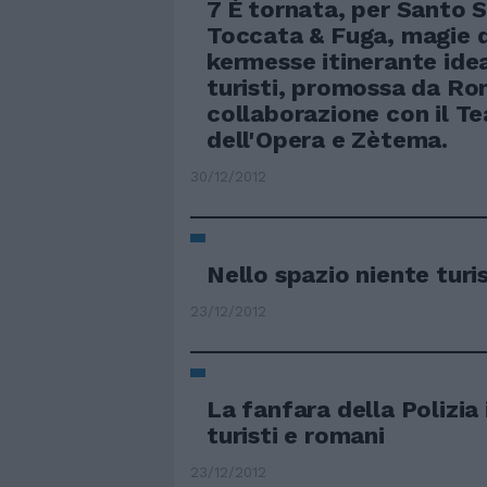
7 È tornata, per Santo 
Toccata & Fuga, magie d
kermesse itinerante idea
turisti, promossa da Ro
collaborazione con il Te
dell'Opera e Zètema.
30/12/2012
Nello spazio niente turis
23/12/2012
La fanfara della Polizia
turisti e romani
23/12/2012