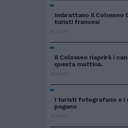
Imbrattano il Colosseo 
turisti francesi
18/12/2011
Il Colosseo riaprirà i canc
questa mattina.
30/10/2011
I turisti fotografano e i
pagano
23/10/2011