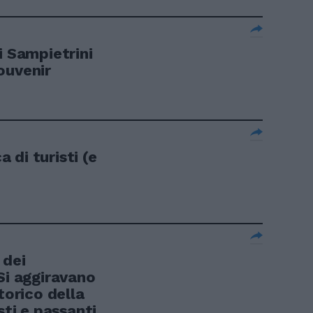
i Sampietrini
ouvenir
a di turisti (e
 dei
Si aggiravano
torico della
sti e passanti