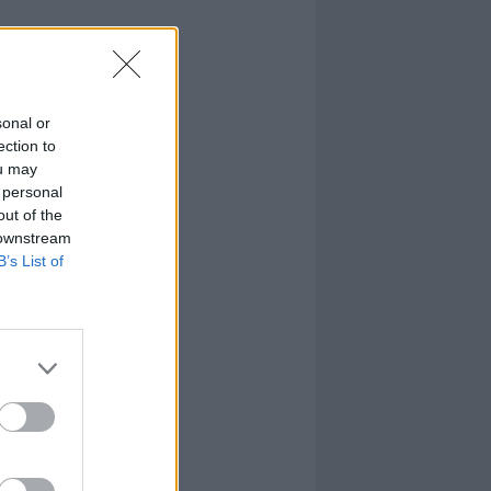
sonal or
ection to
ou may
 personal
out of the
 downstream
B’s List of