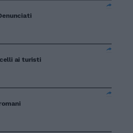
Denunciati
elli ai turisti
 romani