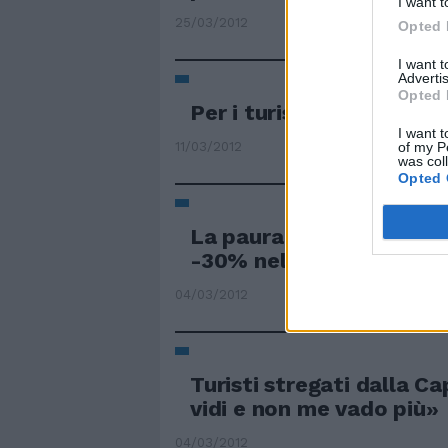
I want t
25/03/2012
Opted 
I want 
Advertis
Opted 
Per i turisti Milano è pi
I want t
of my P
11/03/2012
was col
Opted 
La paura dei blocchi fren
-30% nelle stazioni scii
04/03/2012
Turisti stregati dalla Ca
vidi e non me vado più»
04/03/2012