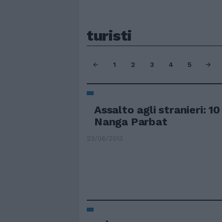
turisti
1
2
3
4
5
Assalto agli stranieri: 10
Nanga Parbat
23/06/2013