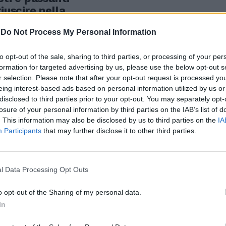
iuscire nella
te qualche
-
Do Not Process My Personal Information
to opt-out of the sale, sharing to third parties, or processing of your per
formation for targeted advertising by us, please use the below opt-out s
r selection. Please note that after your opt-out request is processed y
eing interest-based ads based on personal information utilized by us or
nvasa dai
disclosed to third parties prior to your opt-out. You may separately opt-
pedoni,
losure of your personal information by third parties on the IAB’s list of
omeriggio dalle
. This information may also be disclosed by us to third parties on the
IA
Participants
that may further disclose it to other third parties.
stazione
di, Bici.
l Data Processing Opt Outs
o opt-out of the Sharing of my personal data.
In
 Pasqua un