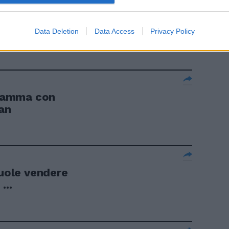
rellista per la
Data Deletion
Data Access
Privacy Policy
i mamma con
an
ole vendere
...