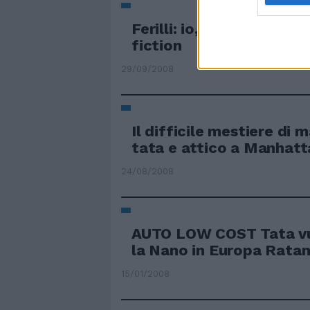
Ferilli: io, tata e spoglia
fiction
29/09/2008
Il difficile mestiere d
tata e attico a Manhatt
24/08/2008
AUTO LOW COST Tata vu
la Nano in Europa Ratan 
15/01/2008