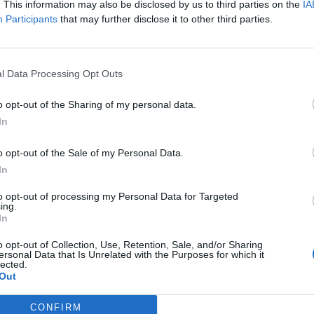
. This information may also be disclosed by us to third parties on the
IA
Participants
that may further disclose it to other third parties.
iù forte col
l Data Processing Opt Outs
o opt-out of the Sharing of my personal data.
In
 tata alla
vventura
o opt-out of the Sale of my Personal Data.
iornalista
In
a scelto il
to opt-out of processing my Personal Data for Targeted
e il romanzo
ing.
In
spizio»
288), in uscita
o opt-out of Collection, Use, Retention, Sale, and/or Sharing
ersonal Data that Is Unrelated with the Purposes for which it
lected.
Out
CONFIRM