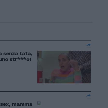
a senza tata,
uno str***o!
ussex, mamma