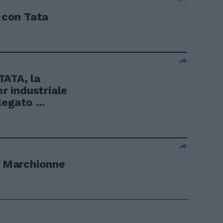
t con Tata
TATA, la
er industriale
egato ...
er Marchionne