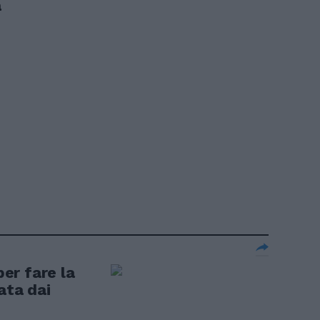
a
er fare la
ata dai