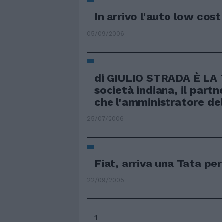
In arrivo l'auto low cos
05/09/2006
di GIULIO STRADA È LA 
società indiana, il partn
che l'amministratore del
25/07/2006
Fiat, arriva una Tata p
22/09/2005
1