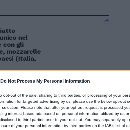
iatto
 unico nel
 con gli
le, mozzarelle
aesi (Italia,
-
Do Not Process My Personal Information
to opt-out of the sale, sharing to third parties, or processing of your per
consigli di
formation for targeted advertising by us, please use the below opt-out s
r selection. Please note that after your opt-out request is processed y
eing interest-based ads based on personal information utilized by us or
disclosed to third parties prior to your opt-out. You may separately opt-
losure of your personal information by third parties on the IAB’s list of