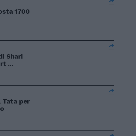
costa 1700
i Shari
t ...
a Tata per
to