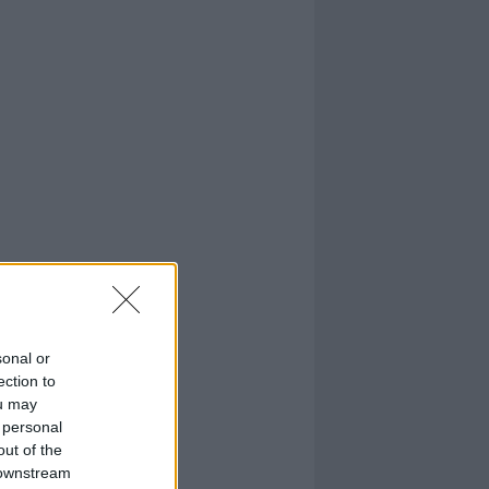
sonal or
ection to
ou may
 personal
out of the
 downstream