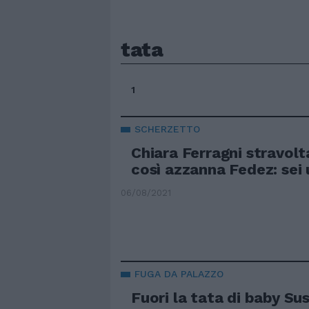
tata
1
SCHERZETTO
Chiara Ferragni stravolt
così azzanna Fedez: sei 
06/08/2021
FUGA DA PALAZZO
Fuori la tata di baby S