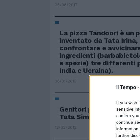
25/06/2017
La pizza Tandoori è un p
inventato da Tata Irina,
confrontare e avvicinare
ingredienti (barbabieto
e spezie) tre differenti p
India e Ucraina).
06/01/2013
Il Tempo 
If you wish 
Genitori più felici con i 
sensitive in
Tata Simona
confirm you
continue se
12/02/2012
information 
further disc