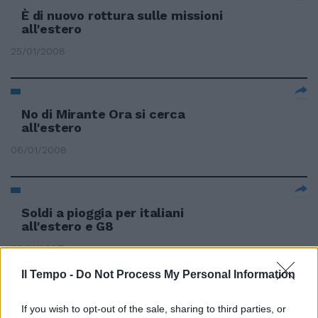
È di nuovo rottura sulle missioni
all'estero
25/01/2008
No di Mirante Ora si cerca
all'estero
06/01/2008
Soldi a pioggia per italiani
all'estero e G8
09/11/2007
Il Tempo -
Do Not Process My Personal Information
If you wish to opt-out of the sale, sharing to third parties, or
All'estero gli italiani danno più