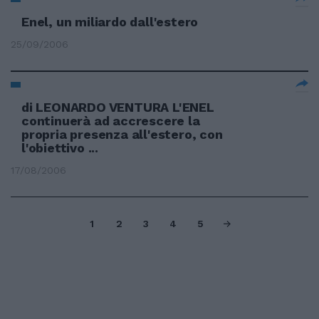
Enel, un miliardo dall'estero
25/09/2006
di LEONARDO VENTURA L'ENEL
continuerà ad accrescere la
propria presenza all'estero, con
l'obiettivo ...
17/08/2006
1
2
3
4
5