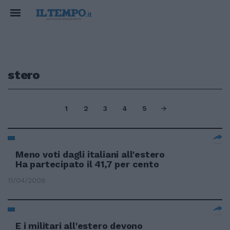
stero
1
2
3
4
5
Meno voti dagli italiani all'estero
Ha partecipato il 41,7 per cento
11/04/2008
E i militari all'estero devono