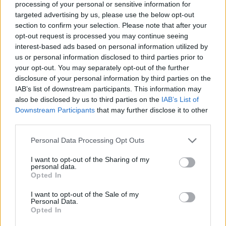
voti al candidato Letta
processing of your personal or sensitive information for
targeted advertising by us, please use the below opt-out
16/10/2007
section to confirm your selection. Please note that after your
opt-out request is processed you may continue seeing
interest-based ads based on personal information utilized by
us or personal information disclosed to third parties prior to
Un piano per potenziare le sedi
your opt-out. You may separately opt-out of the further
all'estero
disclosure of your personal information by third parties on the
IAB’s list of downstream participants. This information may
29/03/2007
also be disclosed by us to third parties on the
IAB’s List of
Downstream Participants
that may further disclose it to other
third parties.
di LUIGI FRASCA IL
Personal Data Processing Opt Outs
CENTRODESTRA si divide sul
rifinanziamento delle missioni
I want to opt-out of the Sharing of my
militari italiane all'estero: ...
personal data.
Opted In
07/03/2007
I want to opt-out of the Sale of my
Personal Data.
Opted In
«NON c'è una guerra italo-