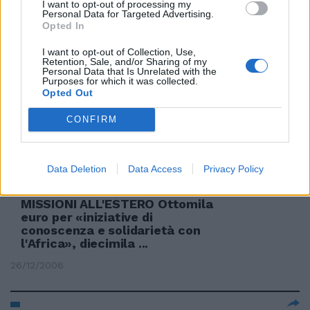
I want to opt-out of processing my
italiana su Generali» ed
Personal Data for Targeted Advertising.
eventuali minacce potranno
Opted In
forse venire dall'estero.
I want to opt-out of Collection, Use,
24/01/2007
Retention, Sale, and/or Sharing of my
Personal Data that Is Unrelated with the
Purposes for which it was collected.
Opted Out
Sviluppo Lazio punta sull'estero
CONFIRM
17/01/2007
Data Deletion
Data Access
Privacy Policy
MISSIONI ALL'ESTERO Ottomila
euro per «iniziative di
conoscenza e solidarietà con
l'Africa», diecimila ...
26/12/2006