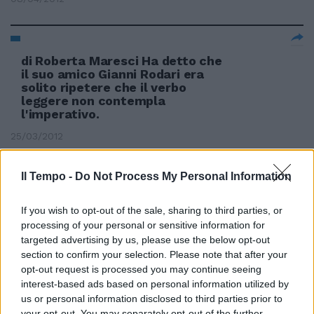
di Roberta Maresci Ha detto che
il suo amico Gianni Rodari era
solito ripetere che il verbo
leggere non contempla
l'imperativo.
25/03/2012
Il Tempo -
Do Not Process My Personal Information
Reja, solito ritornello «Ibra era in
fuorigioco»
If you wish to opt-out of the sale, sharing to third parties, or
processing of your personal or sensitive information for
29/01/2012
targeted advertising by us, please use the below opt-out
section to confirm your selection. Please note that after your
opt-out request is processed you may continue seeing
interest-based ads based on personal information utilized by
L'Udinese, pareggiando per uno a
us or personal information disclosed to third parties prior to
uno col Celtic (gol del solito Di
your opt-out. You may separately opt-out of the further