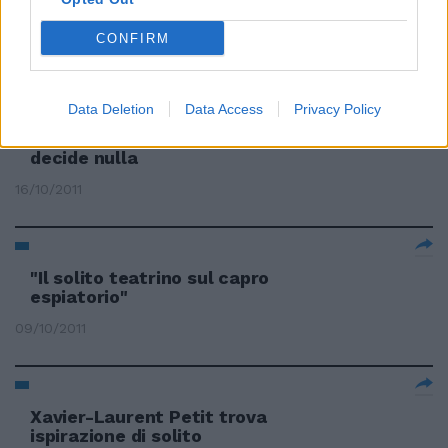
rebus
CONFIRM
30/10/2011
Data Deletion
Data Access
Privacy Policy
È il solito G20: contro la crisi non
decide nulla
16/10/2011
"Il solito teatrino sul capro
espiatorio"
09/10/2011
Xavier-Laurent Petit trova
ispirazione di solito