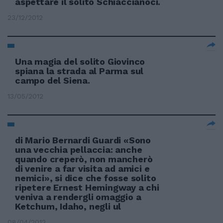
aspettare il solito Schiaccianoci.
23/12/2012
Una magia del solito Giovinco
spiana la strada al Parma sul
campo del Siena.
13/05/2012
di Mario Bernardi Guardi «Sono
una vecchia pellaccia: anche
quando creperò, non mancherò
di venire a far visita ad amici e
nemici», si dice che fosse solito
ripetere Ernest Hemingway a chi
veniva a rendergli omaggio a
Ketchum, Idaho, negli ul
08/04/2012