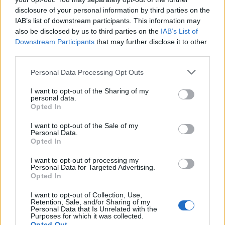
Natale) si qualifica al secondo
disclosure of your personal information by third parties on the
posto.
IAB’s list of downstream participants. This information may
18/12/2011
also be disclosed by us to third parties on the
IAB’s List of
Downstream Participants
that may further disclose it to other
third parties.
Personal Data Processing Opt Outs
Paolo Dani BOLOGNA Gli
scudetti, di solito, passano da
I want to opt-out of the Sharing of my
qui.
personal data.
Opted In
18/12/2011
I want to opt-out of the Sale of my
Personal Data.
Opted In
Leccornie sotto l'albero al posto
I want to opt-out of processing my
del solito hi-tech
Personal Data for Targeted Advertising.
Opted In
11/12/2011
I want to opt-out of Collection, Use,
Retention, Sale, and/or Sharing of my
Personal Data that Is Unrelated with the
Purposes for which it was collected.
Torna Pjanic In difesa solito
Opted Out