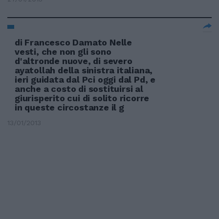
di Francesco Damato Nelle
vesti, che non gli sono
d'altronde nuove, di severo
ayatollah della sinistra italiana,
ieri guidata dal Pci oggi dal Pd, e
anche a costo di sostituirsi al
giurisperito cui di solito ricorre
in queste circostanze il g
13/01/2013