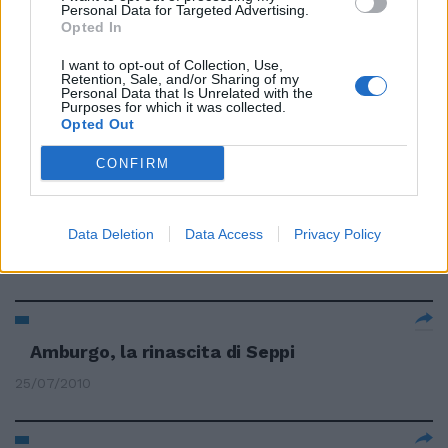
Personal Data for Targeted Advertising.
Paralimpico, Sky Sport24
Opted In
trasmetterà tutta la durata
della manifestazione, dalle 9
I want to opt-out of Collection, Use,
alle 13. TENNIS Doppia vittoria
Retention, Sale, and/or Sharing of my
per Seppi Doppia vittoria pe
Personal Data that Is Unrelated with the
Purposes for which it was collected.
17/10/2010
Opted Out
CONFIRM
Seppi avanza agli ottavi Ora
«derby» con Fognini
Data Deletion
Data Access
Privacy Policy
25/07/2010
Amburgo, la rinascita di Seppi
25/07/2010