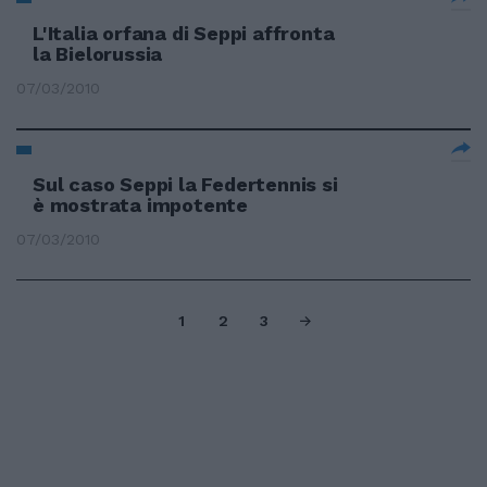
L'Italia orfana di Seppi affronta
la Bielorussia
07/03/2010
Sul caso Seppi la Federtennis si
è mostrata impotente
07/03/2010
1
2
3