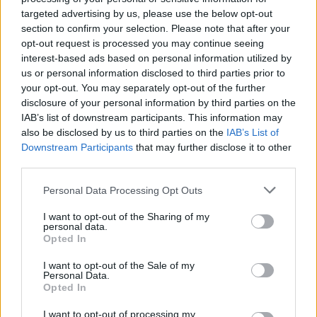
targeted advertising by us, please use the below opt-out
26/06/2011
section to confirm your selection. Please note that after your
opt-out request is processed you may continue seeing
interest-based ads based on personal information utilized by
us or personal information disclosed to third parties prior to
Seppi sorride È in semifinale a
your opt-out. You may separately opt-out of the further
Eastbourne
disclosure of your personal information by third parties on the
19/06/2011
IAB’s list of downstream participants. This information may
also be disclosed by us to third parties on the
IAB’s List of
Downstream Participants
that may further disclose it to other
third parties.
BEACH TENNIS Seppi salva una
spiaggia Una sfida di beach
Personal Data Processing Opt Outs
tennis per salvare una spiaggia.
I want to opt-out of the Sharing of my
15/05/2011
personal data.
Opted In
I want to opt-out of the Sale of my
Personal Data.
EVENTO Giornata paralimpica su
Opted In
Sky In occasione della V
Giornata Nazionale dello Sport
I want to opt-out of processing my