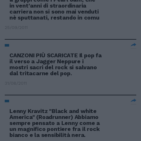
in vent'anni di straordinaria
carriera non si sono mai venduti
nè sputtanati, restando in comu
25/09/2011
CANZONI PIÙ SCARICATE Il pop fa
il verso a Jagger Neppure i
mostri sacri del rock si salvano
dal tritacarne del pop.
31/08/2011
Lenny Kravitz "Black and white
America" (Roadrunner) Abbiamo
sempre pensato a Lenny come a
un magnifico pontiere fra il rock
bianco e la sensibilità nera.