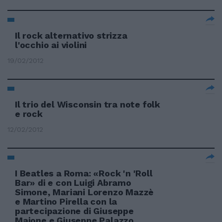
Il rock alternativo strizza
l'occhio ai violini
19/02/2012
Il trio del Wisconsin tra note folk
e rock
12/02/2012
I Beatles a Roma: «Rock 'n 'Roll
Bar» di e con Luigi Abramo
Simone, Mariani Lorenzo Mazzè
e Martino Pirella con la
partecipazione di Giuseppe
Maione e Giuseppe Palazzo