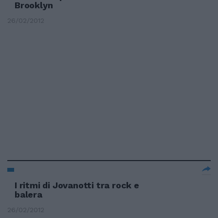
Brooklyn
26/02/2012
I ritmi di Jovanotti tra rock e
balera
26/02/2012