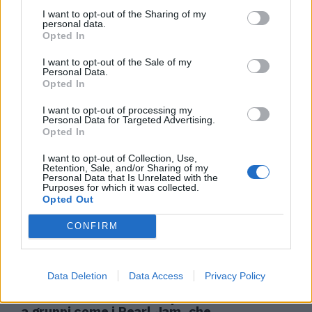
18/12/2011
I want to opt-out of the Sharing of my
personal data.
Opted In
I want to opt-out of the Sale of my
Adriano Celentano Il dinosauro
Personal Data.
del rock
Opted In
11/12/2011
I want to opt-out of processing my
Personal Data for Targeted Advertising.
Opted In
I want to opt-out of Collection, Use,
La supermamma rock non
Retention, Sale, and/or Sharing of my
tradisce mai
Personal Data that Is Unrelated with the
Purposes for which it was collected.
27/11/2011
Opted Out
CONFIRM
Pearl Jam "Twenty" (Sony - 2cd)
Se oggi il grande rock è ancora
Data Deletion
Data Access
Privacy Policy
un'espressione artistica
credibile lo dobbiamo sopratutto
a gruppi come i Pearl Jam, che