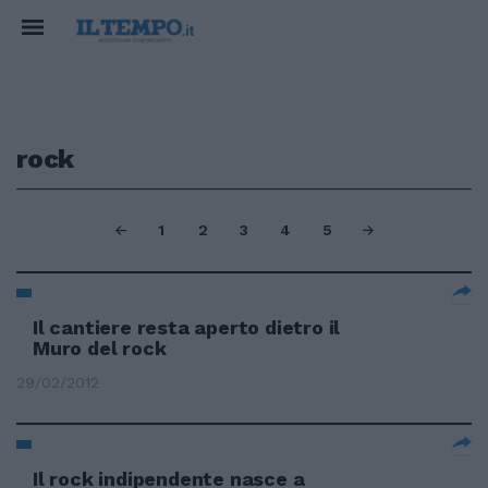
rock
1
2
3
4
5
Il cantiere resta aperto dietro il
Muro del rock
29/02/2012
Il rock indipendente nasce a