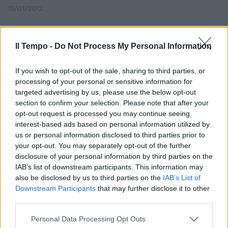
15/01/2012
Il Tempo -
Do Not Process My Personal Information
L'energia rock dei Negramaro e
Brignano per l'ultimo dell'anno
If you wish to opt-out of the sale, sharing to third parties, or
25/12/2011
processing of your personal or sensitive information for
targeted advertising by us, please use the below opt-out
section to confirm your selection. Please note that after your
opt-out request is processed you may continue seeing
Il rock alternativo tra rabbia e
interest-based ads based on personal information utilized by
genio
us or personal information disclosed to third parties prior to
your opt-out. You may separately opt-out of the further
24/12/2011
disclosure of your personal information by third parties on the
IAB’s list of downstream participants. This information may
also be disclosed by us to third parties on the
IAB’s List of
Downstream Participants
that may further disclose it to other
Verdena e Bugo insieme:
third parties.
all'Atlantico Live il meglio del
rock alternativo italiano
Personal Data Processing Opt Outs