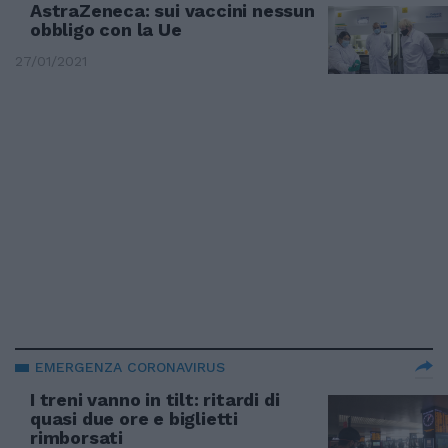
AstraZeneca: sui vaccini nessun
obbligo con la Ue
27/01/2021
EMERGENZA CORONAVIRUS
I treni vanno in tilt: ritardi di
quasi due ore e biglietti
rimborsati