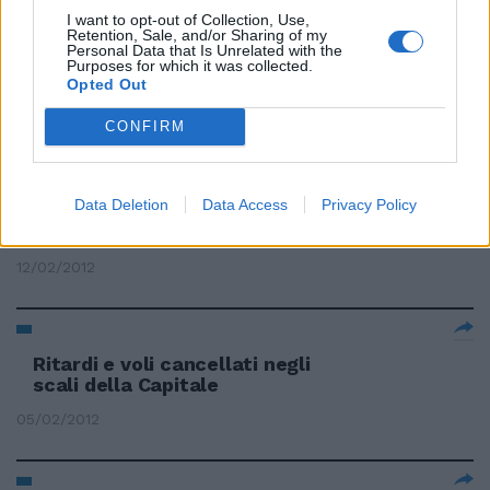
I want to opt-out of Collection, Use,
Retention, Sale, and/or Sharing of my
Ritardi nei pagamenti L'ira delle
Personal Data that Is Unrelated with the
imprese
Purposes for which it was collected.
Opted Out
29/04/2012
CONFIRM
Ritardi e cancellazioni: i
Data Deletion
Data Access
Privacy Policy
pendolari fanno i conti con neve
e ghiaccio
12/02/2012
Ritardi e voli cancellati negli
scali della Capitale
05/02/2012