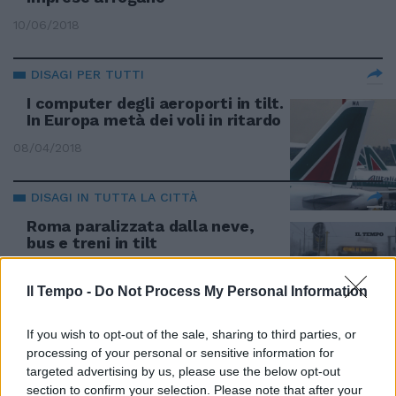
10/06/2018
DISAGI PER TUTTI
I computer degli aeroporti in tilt.
In Europa metà dei voli in ritardo
08/04/2018
DISAGI IN TUTTA LA CITTÀ
Roma paralizzata dalla neve,
bus e treni in tilt
28/02/2018
Il Tempo -
Do Not Process My Personal Information
INCIDENTE IN MANOVRA
If you wish to opt-out of the sale, sharing to third parties, or
Treno Frecciabianca esce dai
processing of your personal or sensitive information for
binari a Roma Termini
targeted advertising by us, please use the below opt-out
section to confirm your selection. Please note that after your
31/01/2018