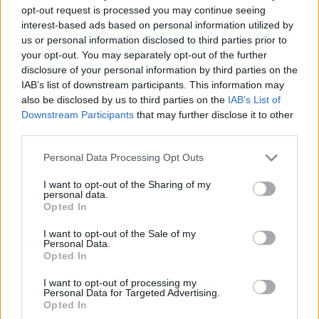
opt-out request is processed you may continue seeing
interest-based ads based on personal information utilized by
SANITÀ IN CODICE ROSSO
us or personal information disclosed to third parties prior to
your opt-out. You may separately opt-out of the further
Alle Asl ritardi pure per sprecare
disclosure of your personal information by third parties on the
soldi
IAB’s list of downstream participants. This information may
14/01/2018
also be disclosed by us to third parties on the
IAB’s List of
Downstream Participants
that may further disclose it to other
third parties.
Personal Data Processing Opt Outs
Viaggio nel caos della metro B1
24/06/2012
I want to opt-out of the Sharing of my
personal data.
Opted In
I want to opt-out of the Sale of my
Personal Data.
Alemanno tra i passeggeri:
Opted In
ritardi inaccettabili
24/06/2012
I want to opt-out of processing my
Personal Data for Targeted Advertising.
Opted In